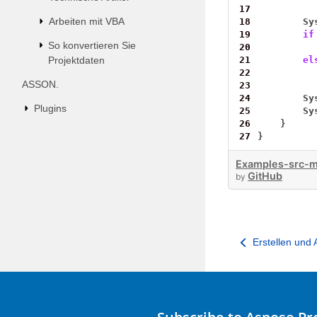
17
Arbeiten mit VBA
18
Sy
19
if
So konvertieren Sie
20
Projektdaten
21
el
22
ASSON.
23
24
Sy
Plugins
25
Sy
26
}
27
}
Examples-src-m
GitHub
by
Erstellen und 