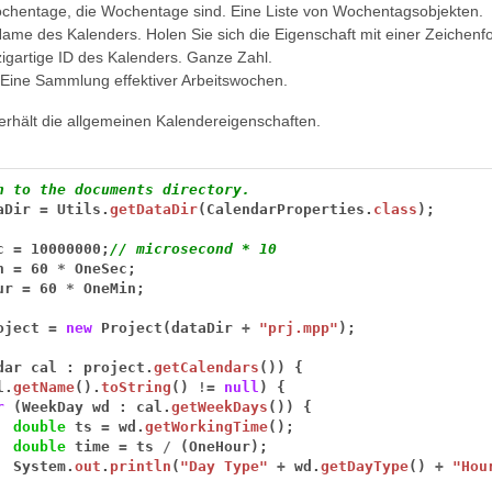
ochentage, die Wochentage sind. Eine Liste von Wochentagsobjekten.
me des Kalenders. Holen Sie sich die Eigenschaft mit einer Zeichenfo
zigartige ID des Kalenders. Ganze Zahl.
Eine Sammlung effektiver Arbeitswochen.
erhält die allgemeinen Kalendereigenschaften.
h to the documents directory.
aDir
=
Utils.
getDataDir
(CalendarProperties.
class
);
c
=
10000000;
// microsecond * 10
n
=
60
*
OneSec;
ur
=
60
*
OneMin;
oject
=
new
Project(dataDir
+
"prj.mpp"
);
dar
cal
:
project.
getCalendars
())
{
l.
getName
().
toString
()
!=
null
)
{
r
(WeekDay
wd
:
cal.
getWeekDays
())
{
double
ts
=
wd.
getWorkingTime
();
double
time
=
ts
/
(OneHour);
System.
out
.
println
(
"Day Type"
+
wd.
getDayType
()
+
"Hou