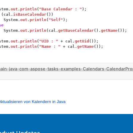
stem.
out
.
println
(
"Base Calendar : "
);
(cal.
isBaseCalendar
())
System.
out
.
println
(
"Self"
);
se
System.
out
.
println
(cal.
getBaseCalendar
().
getName
());
stem.
out
.
println
(
"UID : "
+
cal.
getUid
());
stem.
out
.
println
(
"Name : "
+
cal.
getName
());
ain-java-com-aspose-tasks-examples-Calendars-CalendarPrope
Aktualisieren von Kalendern in Java