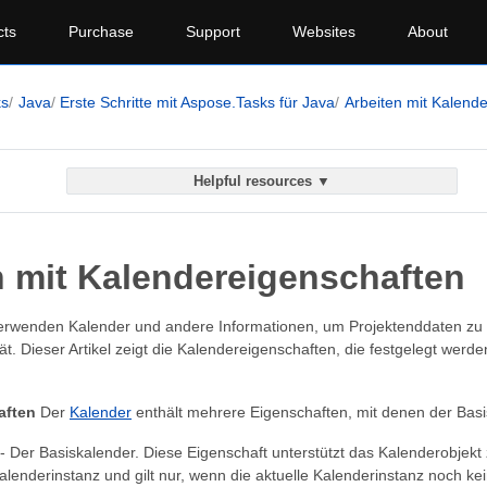
cts
Purchase
Support
Websites
About
ks
Java
Erste Schritte mit Aspose.Tasks für Java
Arbeiten mit Kalend
Helpful resources ▼
n mit Kalendereigenschaften
 verwenden Kalender und andere Informationen, um Projektenddaten zu
tät. Dieser Artikel zeigt die Kalendereigenschaften, die festgelegt wer
aften
Der
Kalender
enthält mehrere Eigenschaften, mit denen der Basisk
- Der Basiskalender. Diese Eigenschaft unterstützt das Kalenderobjek
Kalenderinstanz und gilt nur, wenn die aktuelle Kalenderinstanz noch kei