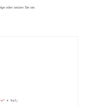
lge oder setzen Sie sie.
rs"
+
ts);