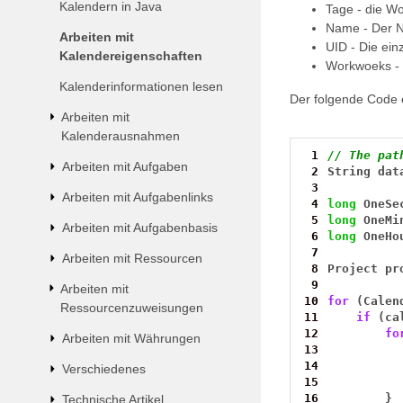
Kalendern in Java
Tage - die W
Name - Der Na
Arbeiten mit
UID - Die ein
Kalendereigenschaften
Workwoeks - 
Kalenderinformationen lesen
Der folgende Code 
Arbeiten mit
Kalenderausnahmen
 1
// The pat
Arbeiten mit Aufgaben
 2
String
dat
 3
Arbeiten mit Aufgabenlinks
 4
long
OneSe
 5
long
OneMi
Arbeiten mit Aufgabenbasis
 6
long
OneHo
 7
Arbeiten mit Ressourcen
 8
Project
pr
 9
Arbeiten mit
10
for
(Calen
Ressourcenzuweisungen
11
if
(ca
12
fo
Arbeiten mit Währungen
13
14
Verschiedenes
15
16
}
Technische Artikel