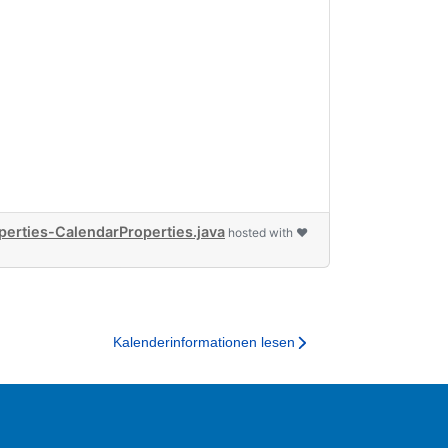
rties-CalendarProperties.java
hosted with ❤
Kalenderinformationen lesen