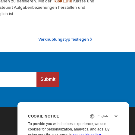
änen zu definieren. Mit der
TaskLink
Klasse und
steuert Aufgabenbeziehungen herstellen und
ich ist.
Verknüpfungstyp festlegen
Submit
COOKIE NOTICE
To provide you with the best experience, we use
cookies for personalization, analytics, and ads. By
using our site, you agree to
our cookie policy
.