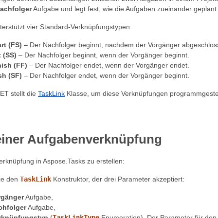
achfolger
Aufgabe und legt fest, wie die Aufgaben zueinander geplant
nterstützt vier Standard-Verknüpfungstypen:
rt (FS)
– Der Nachfolger beginnt, nachdem der Vorgänger abgeschloss
t (SS)
– Der Nachfolger beginnt, wenn der Vorgänger beginnt.
nish (FF)
– Der Nachfolger endet, wenn der Vorgänger endet.
sh (SF)
– Der Nachfolger endet, wenn der Vorgänger beginnt.
ET stellt die
TaskLink
Klasse, um diese Verknüpfungen programmgesteue
 einer Aufgabenverknüpfung
rknüpfung in Aspose.Tasks zu erstellen:
ie den
TaskLink
Konstruktor, der drei Parameter akzeptiert:
rgänger
Aufgabe,
chfolger
Aufgabe,
rknüpfungstyp
(
TaskLinkType
Enumeration). Der Parameter für den V