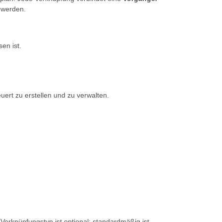
 werden.
en ist.
rt zu erstellen und zu verwalten.
erknüpfungstyp ist optional; standardmäßig ist