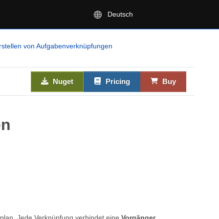
Deutsch
rstellen von Aufgabenverknüpfungen
Nuget
Pricing
Buy
en
plan. Jede Verknüpfung verbindet eine
Vorgänger