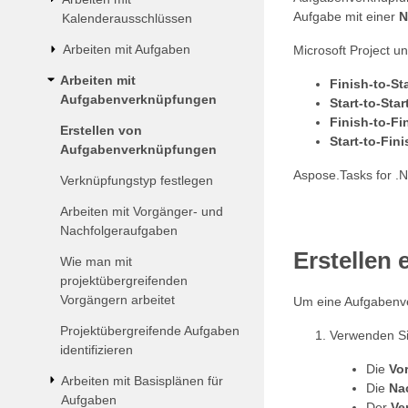
Aufgabe mit einer
N
Kalenderausschlüssen
Arbeiten mit Aufgaben
Microsoft Project u
Arbeiten mit
Finish-to-Sta
Aufgabenverknüpfungen
Start-to-Star
Finish-to-Fi
Erstellen von
Start-to-Fini
Aufgabenverknüpfungen
Aspose.Tasks for .N
Verknüpfungstyp festlegen
Arbeiten mit Vorgänger- und
Nachfolgeraufgaben
Erstellen
Wie man mit
projektübergreifenden
Vorgängern arbeitet
Um eine Aufgabenve
Projektübergreifende Aufgaben
Verwenden S
identifizieren
Die
Vo
Arbeiten mit Basisplänen für
Die
Na
Aufgaben
Der
Ve