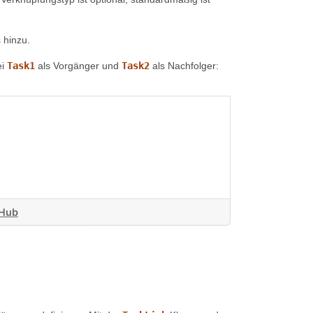
 hinzu.
ei
Task1
als Vorgänger und
Task2
als Nachfolger:
tHub