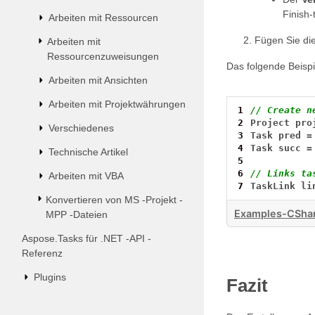
Finish-
Arbeiten mit Ressourcen
Fügen Sie di
Arbeiten mit
Ressourcenzuweisungen
Das folgende Beispi
Arbeiten mit Ansichten
Arbeiten mit Projektwährungen
1
// Create n
2
Project
pro
Verschiedenes
3
Task
pred
=
4
Task
succ
=
Technische Artikel
5
6
// Links ta
Arbeiten mit VBA
7
TaskLink
li
Konvertieren von MS -Projekt -
Examples-CShar
MPP -Dateien
Aspose.Tasks für .NET -API -
Referenz
Plugins
Fazit