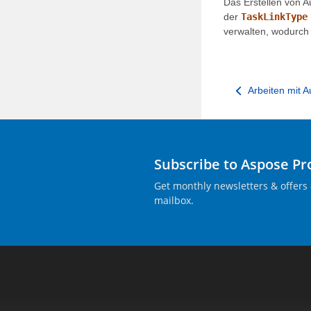
Das Erstellen von A
der
TaskLinkType
verwalten, wodurch 
Arbeiten mit 
Subscribe to Aspose P
Get monthly newsletters & offers 
mailbox.