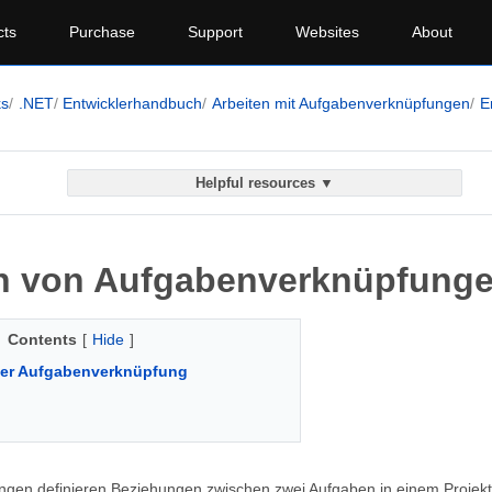
cts
Purchase
Support
Websites
About
ks
.NET
Entwicklerhandbuch
Arbeiten mit Aufgabenverknüpfungen
E
Helpful resources ▼
en von Aufgabenverknüpfung
Contents
[
Hide
]
iner Aufgabenverknüpfung
gen definieren Beziehungen zwischen zwei Aufgaben in einem Projekt