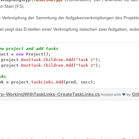
to-Start (FS).
e Verknüpfung der Sammlung der Aufgabenverknüpfungen des Projekts
el zeigt das Erstellen einer Verknüpfung zwischen zwei Aufgaben, wob
ew project and add tasks
ject
=
new
Project();
project.
RootTask
.
Children
.
Add
(
"Task 1"
);
project.
RootTask
.
Children
.
Add
(
"Task 2"
);
sks
nk
=
project.
TaskLinks
.
Add
(pred,
succ);
p-WorkingWithTaskLinks-CreateTaskLinks.cs
Gi
hosted with ❤ by