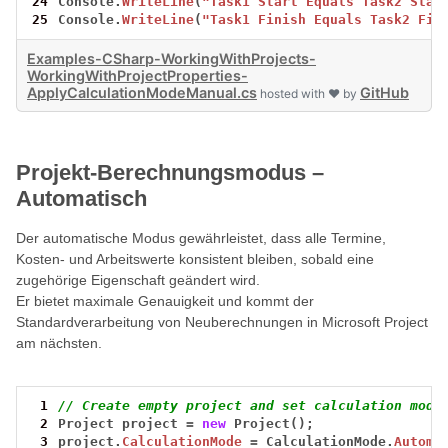
24
Console.
WriteLine
(
"Task1 Start Equals Task2 Star
25
Console.
WriteLine
(
"Task1 Finish Equals Task2 Fin
Examples-CSharp-WorkingWithProjects-
WorkingWithProjectProperties-
ApplyCalculationModeManual.cs
GitHub
hosted with ❤ by
Projekt-Berechnungsmodus –
Automatisch
Der automatische Modus gewährleistet, dass alle Termine,
Kosten- und Arbeitswerte konsistent bleiben, sobald eine
zugehörige Eigenschaft geändert wird.
Er bietet maximale Genauigkeit und kommt der
Standardverarbeitung von Neuberechnungen in Microsoft Project
am nächsten.
 1
// Create empty project and set calculation mode
 2
Project
project
=
new
Project();
 3
project.
CalculationMode
=
CalculationMode.
Automa