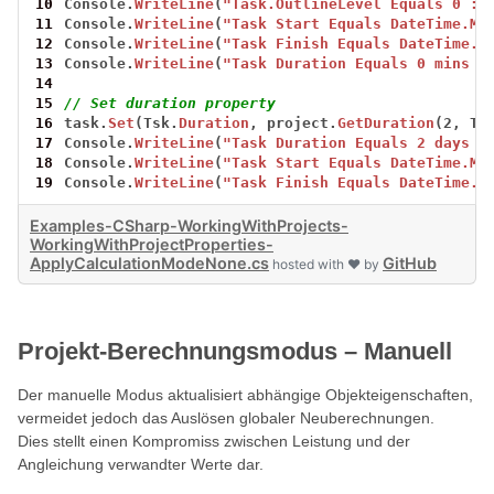
10
Console.
WriteLine
(
"Task.OutlineLevel Equals 0 : 
11
Console.
WriteLine
(
"Task Start Equals DateTime.Mi
12
Console.
WriteLine
(
"Task Finish Equals DateTime.M
13
Console.
WriteLine
(
"Task Duration Equals 0 mins :
14
15
// Set duration property
16
task.
Set
(Tsk.
Duration
,
project.
GetDuration
(2,
Ti
17
Console.
WriteLine
(
"Task Duration Equals 2 days :
18
Console.
WriteLine
(
"Task Start Equals DateTime.Mi
19
Console.
WriteLine
(
"Task Finish Equals DateTime.M
Examples-CSharp-WorkingWithProjects-
WorkingWithProjectProperties-
ApplyCalculationModeNone.cs
GitHub
hosted with ❤ by
Projekt-Berechnungsmodus – Manuell
Der manuelle Modus aktualisiert abhängige Objekteigenschaften,
vermeidet jedoch das Auslösen globaler Neuberechnungen.
Dies stellt einen Kompromiss zwischen Leistung und der
Angleichung verwandter Werte dar.