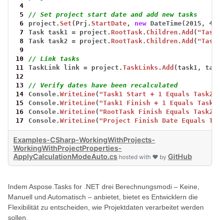
 4
 5
// Set project start date and add new tasks
 6
project.
Set
(Prj.
StartDate
,
new
DateTime(2015,
4,
 7
Task
task1
=
project.
RootTask
.
Children
.
Add
(
"Task
 8
Task
task2
=
project.
RootTask
.
Children
.
Add
(
"Task
 9
10
// Link tasks
11
TaskLink
link
=
project.
TaskLinks
.
Add
(task1,
tas
12
13
// Verify dates have been recalculated
14
Console.
WriteLine
(
"Task1 Start + 1 Equals Task2 
15
Console.
WriteLine
(
"Task1 Finish + 1 Equals Task2
16
Console.
WriteLine
(
"RootTask Finish Equals Task2 
17
Console.
WriteLine
(
"Project Finish Date Equals Ta
Examples-CSharp-WorkingWithProjects-
WorkingWithProjectProperties-
ApplyCalculationModeAuto.cs
GitHub
hosted with ❤ by
Indem Aspose.Tasks for .NET drei Berechnungsmodi – Keine,
Manuell und Automatisch – anbietet, bietet es Entwicklern die
Flexibilität zu entscheiden, wie Projektdaten verarbeitet werden
sollen.