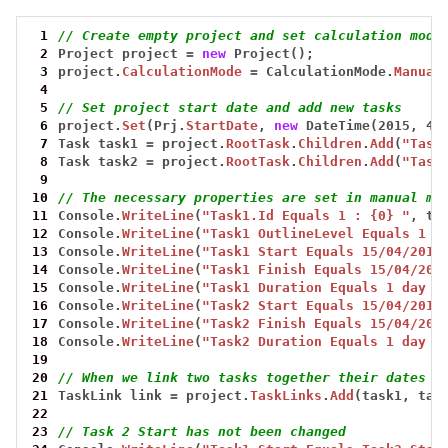
 1
// Create empty project and set calculation mode
 2
Project
project
=
new
Project();
 3
project.
CalculationMode
=
CalculationMode.
Manual
 4
 5
// Set project start date and add new tasks
 6
project.
Set
(Prj.
StartDate
,
new
DateTime(2015,
4,
 7
Task
task1
=
project.
RootTask
.
Children
.
Add
(
"Task
 8
Task
task2
=
project.
RootTask
.
Children
.
Add
(
"Task
 9
10
// The necessary properties are set in manual mo
11
Console.
WriteLine
(
"Task1.Id Equals 1 : {0} "
,
ta
12
Console.
WriteLine
(
"Task1 OutlineLevel Equals 1 :
13
Console.
WriteLine
(
"Task1 Start Equals 15/04/2015
14
Console.
WriteLine
(
"Task1 Finish Equals 15/04/201
15
Console.
WriteLine
(
"Task1 Duration Equals 1 day :
16
Console.
WriteLine
(
"Task2 Start Equals 15/04/2015
17
Console.
WriteLine
(
"Task2 Finish Equals 15/04/201
18
Console.
WriteLine
(
"Task2 Duration Equals 1 day :
19
20
// When we link two tasks together their dates a
21
TaskLink
link
=
project.
TaskLinks
.
Add
(task1,
tas
22
23
// Task 2 Start has not been changed