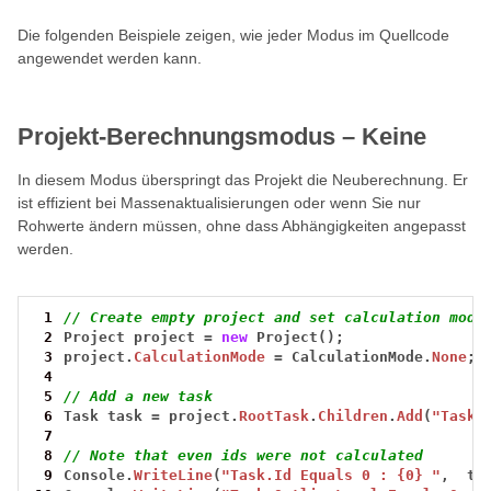
Die folgenden Beispiele zeigen, wie jeder Modus im Quellcode
angewendet werden kann.
Projekt-Berechnungsmodus – Keine
In diesem Modus überspringt das Projekt die Neuberechnung. Er
ist effizient bei Massenaktualisierungen oder wenn Sie nur
Rohwerte ändern müssen, ohne dass Abhängigkeiten angepasst
werden.
 1
// Create empty project and set calculation mode
 2
Project
project
=
new
Project();
 3
project.
CalculationMode
=
CalculationMode.
None
;
 4
 5
// Add a new task
 6
Task
task
=
project.
RootTask
.
Children
.
Add
(
"Task"
 7
 8
// Note that even ids were not calculated
 9
Console.
WriteLine
(
"Task.Id Equals 0 : {0} "
,
ta