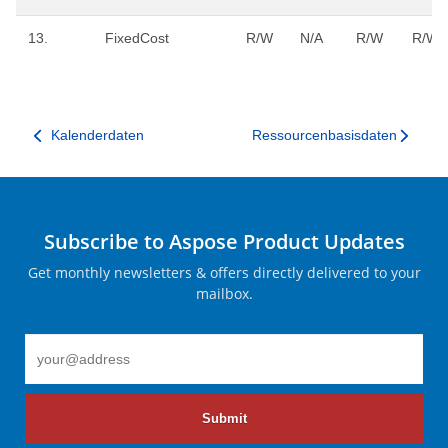
13.
FixedCost
R/W
N/A
R/W
R/W
Kalenderdaten
Ressourcenbasisdaten
Subscribe to Aspose Product Updates
Get monthly newsletters & offers directly delivered to your
mailbox.
Submit