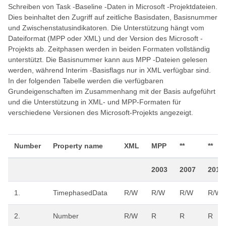
Schreiben von Task -Baseline -Daten in Microsoft -Projektdateien.
Dies beinhaltet den Zugriff auf zeitliche Basisdaten, Basisnummer
und Zwischenstatusindikatoren. Die Unterstützung hängt vom
Dateiformat (MPP oder XML) und der Version des Microsoft -
Projekts ab. Zeitphasen werden in beiden Formaten vollständig
unterstützt. Die Basisnummer kann aus MPP -Dateien gelesen
werden, während Interim -Basisflags nur in XML verfügbar sind.
In der folgenden Tabelle werden die verfügbaren
Grundeigenschaften im Zusammenhang mit der Basis aufgeführt
und die Unterstützung in XML- und MPP-Formaten für
verschiedene Versionen des Microsoft-Projekts angezeigt.
Number
Property name
XML
MPP
**
**
2003
2007
2010
1.
TimephasedData
R/W
R/W
R/W
R/W
2.
Number
R/W
R
R
R