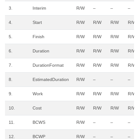
3.
Interim
R/W
–
–
–
4.
Start
R/W
R/W
R/W
R/W
5.
Finish
R/W
R/W
R/W
R/W
6.
Duration
R/W
R/W
R/W
R/W
7.
DurationFormat
R/W
R/W
R/W
R/W
8.
EstimatedDuration
R/W
–
–
–
9.
Work
R/W
R/W
R/W
R/W
10.
Cost
R/W
R/W
R/W
R/W
11.
BCWS
R/W
–
–
–
12.
BCWP
R/W
–
–
–