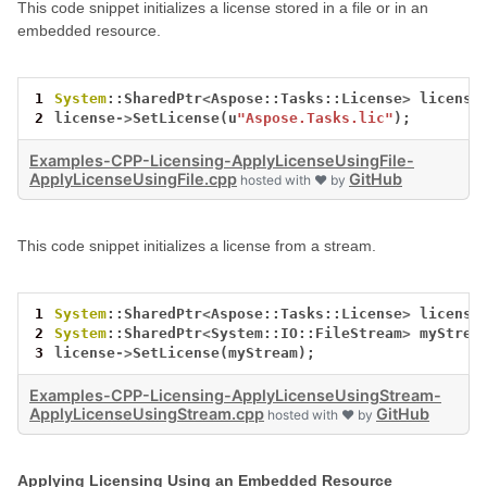
This code snippet initializes a license stored in a file or in an
embedded resource.
1
System
::SharedPtr
<
Aspose::Tasks::License
>
license
2
license
->
SetLicense(u
"Aspose.Tasks.lic"
);
Examples-CPP-Licensing-ApplyLicenseUsingFile-
ApplyLicenseUsingFile.cpp
GitHub
hosted with ❤ by
This code snippet initializes a license from a stream.
1
System
::SharedPtr
<
Aspose::Tasks::License
>
license
2
System
::SharedPtr
<
System::IO::FileStream
>
myStrea
3
license
->
SetLicense(myStream);
Examples-CPP-Licensing-ApplyLicenseUsingStream-
ApplyLicenseUsingStream.cpp
GitHub
hosted with ❤ by
Applying Licensing Using an Embedded Resource