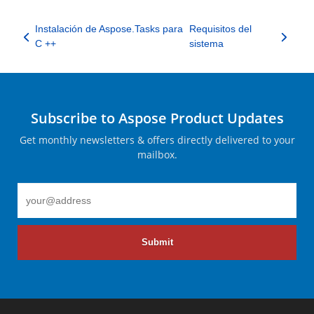
Instalación de Aspose.Tasks para
Requisitos del
C ++
sistema
Subscribe to Aspose Product Updates
Get monthly newsletters & offers directly delivered to your
mailbox.
Submit