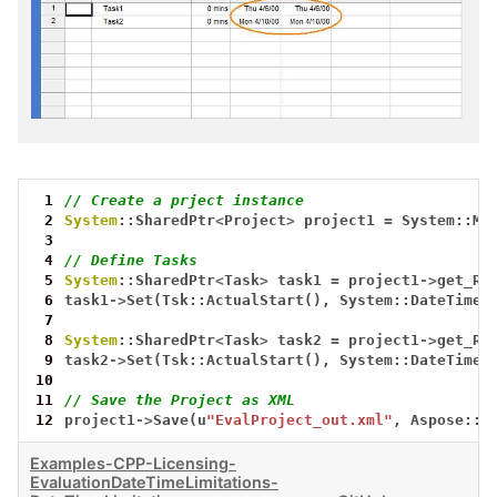
 1
// Create a prject instance
 2
System
::SharedPtr
<
Project
>
project1
=
System::Ma
 3
 4
// Define Tasks
 5
System
::SharedPtr
<
Task
>
task1
=
project1
->
get_Ro
 6
task1
->
Set(Tsk::ActualStart(),
System::DateTime:
 7
 8
System
::SharedPtr
<
Task
>
task2
=
project1
->
get_Ro
 9
task2
->
Set(Tsk::ActualStart(),
System::DateTime:
10
11
// Save the Project as XML
12
project1
->
Save(u
"EvalProject_out.xml"
,
Aspose::T
Examples-CPP-Licensing-
EvaluationDateTimeLimitations-