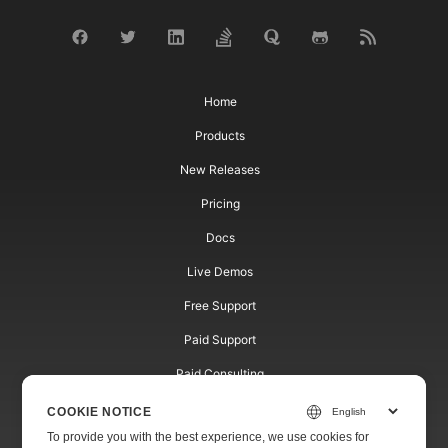
Home
Products
New Releases
Pricing
Docs
Live Demos
Free Support
Paid Support
Paid Consulting
Blog
COOKIE NOTICE
To provide you with the best experience, we use cookies for
Websites