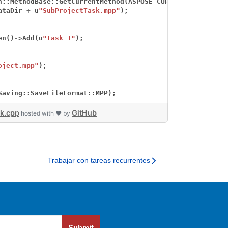
n::MethodBase::GetCurrentMethod(ASPOSE_CURRENT_FUNCTION)
ataDir
+
u
"SubProjectTask.mpp"
);
en()
->
Add(u
"Task 1"
);
oject.mpp"
);
Saving::SaveFileFormat::MPP);
k.cpp
GitHub
hosted with ❤ by
Trabajar con tareas recurrentes