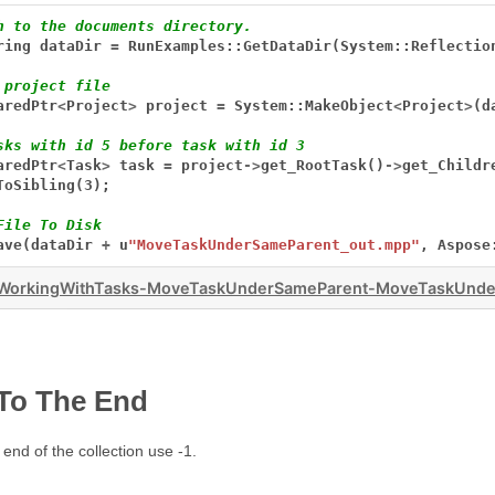
h to the documents directory.
ring
dataDir
=
RunExamples::GetDataDir(System::Reflectio
 project file
aredPtr
<
Project
>
project
=
System::MakeObject
<
Project
>
(d
sks with id 5 before task with id 3
aredPtr
<
Task
>
task
=
project
->
get_RootTask()
->
get_Childr
ToSibling(3);
File To Disk
ave(dataDir
+
u
"MoveTaskUnderSameParent_out.mpp"
,
Aspose
WorkingWithTasks-MoveTaskUnderSameParent-MoveTaskUnde
To The End
 end of the collection use -1.