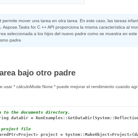
t permite mover una tarea en otra tarea. En este caso, las tareas infan
. Aspose.Tasks for C ++ API proporciona la misma característica al mov
rea seleccionada a los hijos del nuevo padre como se muestra en este
mismo padre.
area bajo otro padre
 usar * cálculoMode.None * puede mejorar el rendimiento cuando agreg
h to the documents directory.
ring
dataDir
=
RunExamples::GetDataDir(System::Reflectio
 project file
aredPtr
<
Project
>
project
=
System::MakeObject
<
Project
>
(d