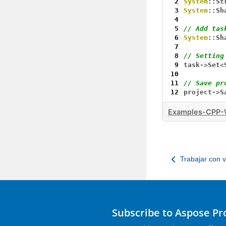
 2
System
::St
 3
System
::Sh
 4
 5
// Add tas
 6
System
::Sh
 7
 8
// Setting
 9
task
->
Set
<
10
11
// Save pr
12
project
->
S
Examples-CPP-W
Trabajar con v
Subscribe to Aspose P