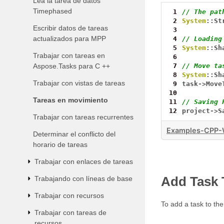
Lea la tarea de datos
Timephased
 1
// The pat
 2
System
::St
Escribir datos de tareas
 3
actualizados para MPP
 4
// Loading
 5
System
::Sh
Trabajar con tareas en
 6
Aspose.Tasks para C ++
 7
// Move ta
 8
System
::Sh
Trabajar con vistas de tareas
 9
task
->
Move
10
Tareas en movimiento
11
// Saving 
12
project
->
S
Trabajar con tareas recurrentes
Examples-CPP-
Determinar el conflicto del
horario de tareas
Trabajar con enlaces de tareas
Trabajando con líneas de base
Add Task 
Trabajar con recursos
To add a task to the
Trabajar con tareas de
recursos