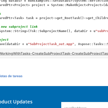
ring
dataDir
=
RunExamples::GetDataDir(System::Reflectio
aredPtr
<
Project
>
project
=
System::MakeObject
<
Project
>
(d
k
aredPtr
<
Task
>
task
=
project
->
get_RootTask()
->
get_Childr
 new subproject link
System::String
>
(Tsk::SubprojectName(),
dataDir
+
u
"subPr
oject
ave(dataDir
+
u
"SubProjectTask_out.mpp"
,
Aspose::Tasks::
orkingWithTasks-CreateSubProjectTask-CreateSubProjectTas
istas de tareas
roduct Updates