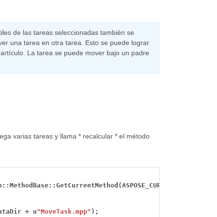
tiles de las tareas seleccionadas también se
er una tarea en otra tarea. Esto se puede lograr
 artículo. La tarea se puede mover bajo un padre
a varias tareas y llama * recalcular * el método
n::MethodBase::GetCurrentMethod(ASPOSE_CURRENT_FUNCTION)
ataDir
+
u
"MoveTask.mpp"
);