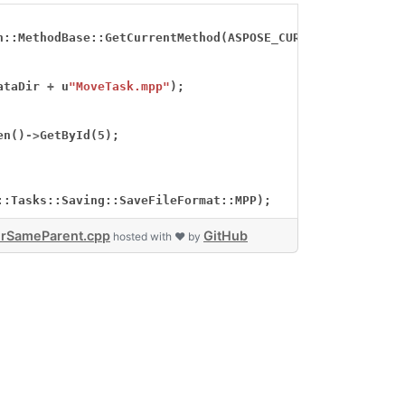
n::MethodBase::GetCurrentMethod(ASPOSE_CURRENT_FUNCTION)
ataDir
+
u
"MoveTask.mpp"
);
en()
->
GetById(5);
::Tasks::Saving::SaveFileFormat::MPP);
rSameParent.cpp
GitHub
hosted with ❤ by