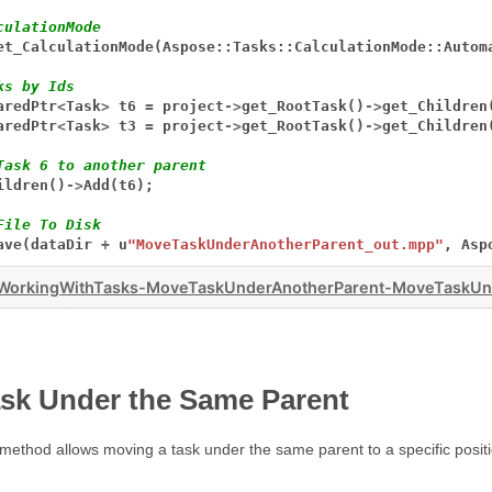
culationMode
et_CalculationMode(Aspose::Tasks::CalculationMode::Autom
ks by Ids
aredPtr
<
Task
>
t6
=
project
->
get_RootTask()
->
get_Children
aredPtr
<
Task
>
t3
=
project
->
get_RootTask()
->
get_Children
Task 6 to another parent
ildren()
->
Add(t6);
File To Disk
ave(dataDir
+
u
"MoveTaskUnderAnotherParent_out.mpp"
,
Asp
WorkingWithTasks-MoveTaskUnderAnotherParent-MoveTaskUnd
sk Under the Same Parent
ethod allows moving a task under the same parent to a specific positi