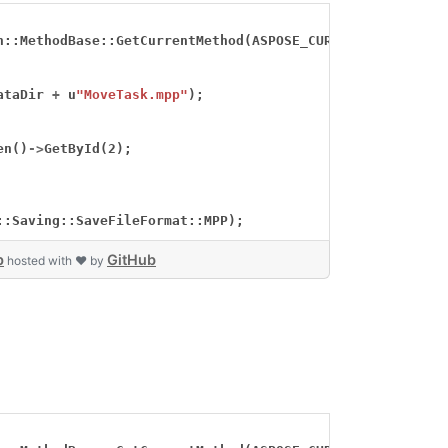
n::MethodBase::GetCurrentMethod(ASPOSE_CURRENT_FUNCTION)
ataDir
+
u
"MoveTask.mpp"
);
en()
->
GetById(2);
::Saving::SaveFileFormat::MPP);
p
GitHub
hosted with ❤ by