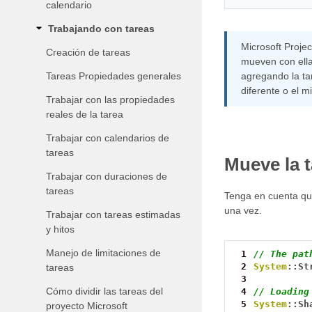
calendario
Trabajando con tareas
Microsoft Projec
Creación de tareas
mueven con ella
Tareas Propiedades generales
agregando la ta
diferente o el 
Trabajar con las propiedades
reales de la tarea
Trabajar con calendarios de
tareas
Mueve la t
Trabajar con duraciones de
tareas
Tenga en cuenta que
una vez.
Trabajar con tareas estimadas
y hitos
Manejo de limitaciones de
 1
// The pat
 2
System
::St
tareas
 3
Cómo dividir las tareas del
 4
// Loading
 5
System
::Sh
proyecto Microsoft