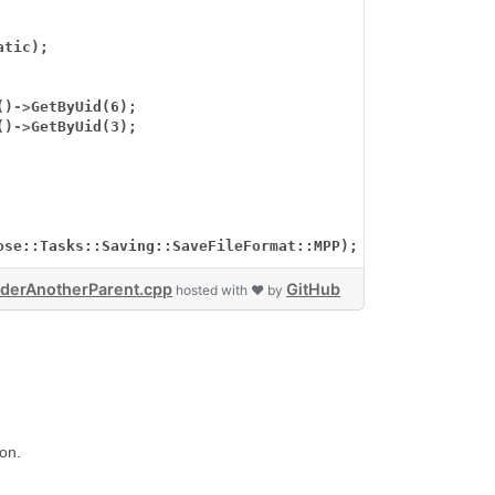
atic);
()
->
GetByUid(6);
()
->
GetByUid(3);
ose::Tasks::Saving::SaveFileFormat::MPP);
erAnotherParent.cpp
GitHub
hosted with ❤ by
on.