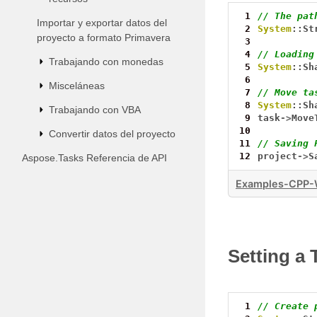
 1
// The pat
Importar y exportar datos del
 2
System
::St
proyecto a formato Primavera
 3
 4
// Loading
Trabajando con monedas
 5
System
::Sh
 6
Misceláneas
 7
// Move ta
 8
System
::Sh
Trabajando con VBA
 9
task
->
Move
10
Convertir datos del proyecto
11
// Saving 
12
project
->
S
Aspose.Tasks Referencia de API
Examples-CPP-
Setting a 
 1
// Create 