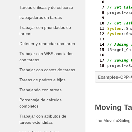
 6
Tareas críticas y de esfuerzo
 7
// Set Cal
 8
project
->
s
trabajadoras en tareas
 9
10
// Get Tas
Trabajar con prioridades de
11
System
::Sh
tareas
12
System
::Sh
13
Detener y reanudar una tarea
14
// Adding 
15
t3
->
get_Ch
Trabajar con WBS asociados
16
con tareas
17
// Saving 
18
project
->
S
Trabajar con costos de tareas
Examples-CPP-
Tareas de padres e hijos
Trabajando con tareas
Porcentaje de cálculos
Moving Ta
completos
Trabajar con atributos de
The MoveToSibling m
tareas extendidas