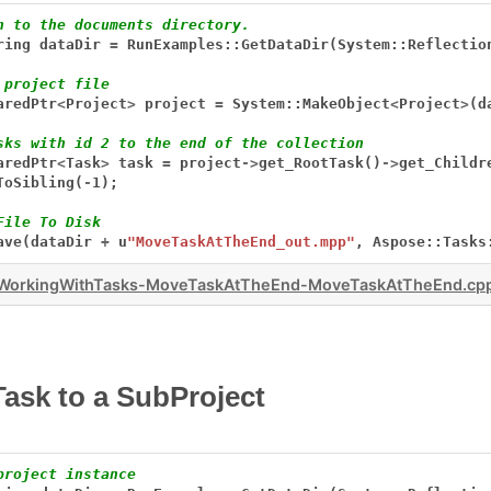
h to the documents directory.
ring
dataDir
=
RunExamples::GetDataDir(System::Reflectio
 project file
aredPtr
<
Project
>
project
=
System::MakeObject
<
Project
>
(d
sks with id 2 to the end of the collection
aredPtr
<
Task
>
task
=
project
->
get_RootTask()
->
get_Childr
ToSibling(
-
1);
File To Disk
ave(dataDir
+
u
"MoveTaskAtTheEnd_out.mpp"
,
Aspose::Tasks
WorkingWithTasks-MoveTaskAtTheEnd-MoveTaskAtTheEnd.cp
Task to a SubProject
project instance