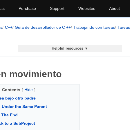
cts
Purchase
Support
Websites
About
ks
C++
Guía de desarrollador de C ++
Trabajando con tareas
Tareas
Helpful resources ▼
en movimiento
Contents
[
Hide
]
ea bajo otro padre
 Under the Same Parent
 The End
sk to a SubProject