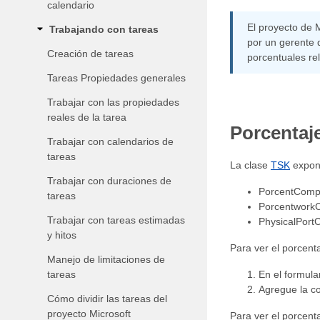
calendario
El proyecto de 
Trabajando con tareas
por un gerente 
Creación de tareas
porcentuales re
Tareas Propiedades generales
Trabajar con las propiedades
reales de la tarea
Porcentaj
Trabajar con calendarios de
tareas
La clase
TSK
expone
Trabajar con duraciones de
PorcentComple
tareas
PorcentworkCo
Trabajar con tareas estimadas
PhysicalPortC
y hitos
Para ver el porcenta
Manejo de limitaciones de
tareas
En el formula
Agregue la c
Cómo dividir las tareas del
proyecto Microsoft
Para ver el porcent