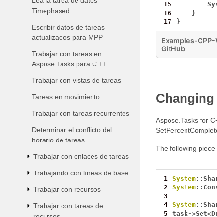
Lea la tarea de datos
15
Sy
Timephased
16
}
17
}
Escribir datos de tareas
actualizados para MPP
Examples-CPP-W
GitHub
Trabajar con tareas en
Aspose.Tasks para C ++
Trabajar con vistas de tareas
Changing 
Tareas en movimiento
Trabajar con tareas recurrentes
Aspose.Tasks for C+
Determinar el conflicto del
SetPercentComplete
horario de tareas
The following piece
Trabajar con enlaces de tareas
Trabajando con líneas de base
1
System
::Sha
2
System
::Con
Trabajar con recursos
3
4
System
::Sha
Trabajar con tareas de
5
task
->
Set
<
D
recursos