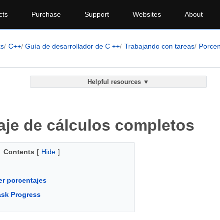
cts
Purchase
Support
Websites
About
ks
C++
Guía de desarrollador de C ++
Trabajando con tareas
Porcen
Helpful resources ▼
aje de cálculos completos
Contents
[
Hide
]
r porcentajes
sk Progress