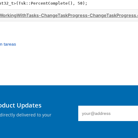
nt32_t
>
(Tsk::PercentComplete(),
50);
WorkingWithTasks-ChangeTaskProgress-ChangeTaskProgress.
n tareas
roduct Updates
directly delivered to your