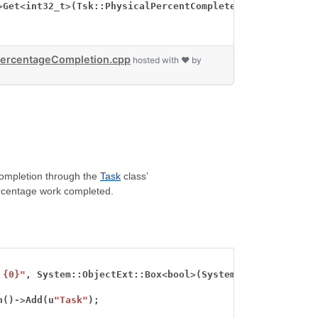
>
Get
<
int32_t
>
(Tsk::PhysicalPercentComplete())));
ercentageCompletion.cpp
hosted with ❤ by
completion through the
Task
class’
rcentage work completed.
 {0}"
,
System::ObjectExt::Box
<
bool
>
(System::ObjectExt::E
n()
->
Add(u
"Task"
);