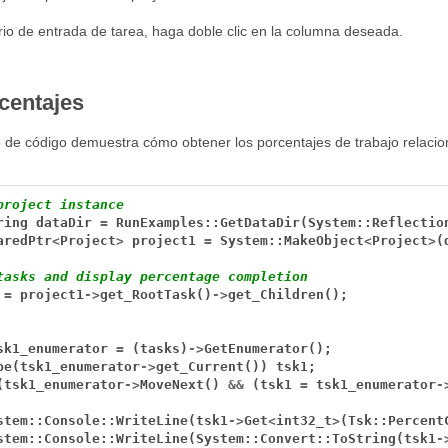
rio de entrada de tarea, haga doble clic en la columna deseada.
centajes
o de código demuestra cómo obtener los porcentajes de trabajo relacio
project instance
ring
dataDir
=
RunExamples::GetDataDir(System::Reflectio
aredPtr
<
Project
>
project1
=
System::MakeObject
<
Project
>
(
tasks and display percentage completion
=
project1
->
get_RootTask()
->
get_Children();
sk1_enumerator
=
(tasks)
->
GetEnumerator();
pe(tsk1_enumerator
->
get_Current())
tsk1;
(tsk1_enumerator
->
MoveNext()
&&
(tsk1
=
tsk1_enumerator
-
stem::Console::WriteLine(tsk1
->
Get
<
int32_t
>
(Tsk::Percent
stem::Console::WriteLine(System::Convert::ToString(tsk1
-