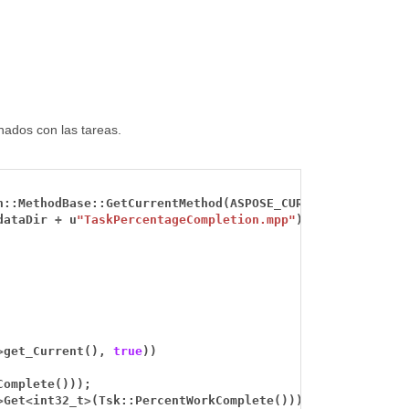
nados con las tareas.
n::MethodBase::GetCurrentMethod(ASPOSE_CURRENT_FUNCTION)
dataDir
+
u
"TaskPercentageCompletion.mpp"
);
>
get_Current(),
true
))
Complete()));
>
Get
<
int32_t
>
(Tsk::PercentWorkComplete())));