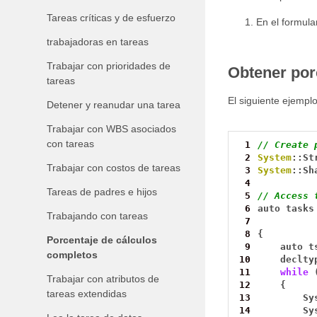
Tareas críticas y de esfuerzo
En el formula
trabajadoras en tareas
Trabajar con prioridades de
Obtener por
tareas
El siguiente ejempl
Detener y reanudar una tarea
Trabajar con WBS asociados
con tareas
 1
// Create 
 2
System
::St
Trabajar con costos de tareas
 3
System
::Sh
 4
Tareas de padres e hijos
 5
// Access 
 6
auto
tasks
Trabajando con tareas
 7
 8
{
Porcentaje de cálculos
 9
auto
t
completos
10
declty
11
while
Trabajar con atributos de
12
{
tareas extendidas
13
Sy
14
Sy