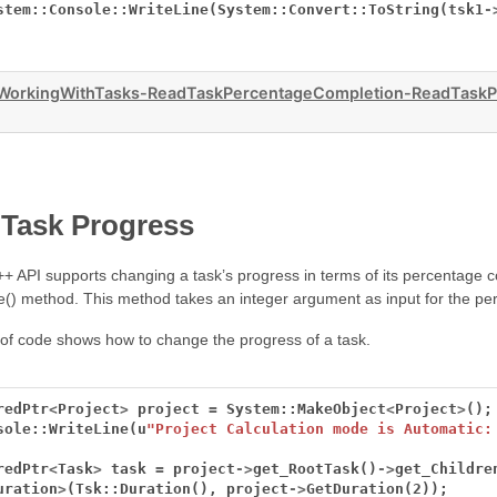
stem::Console::WriteLine(System::Convert::ToString(tsk1
-
orkingWithTasks-ReadTaskPercentageCompletion-ReadTaskP
Task Progress
+ API supports changing a task’s progress in terms of its percentage 
() method. This method takes an integer argument as input for the pe
 of code shows how to change the progress of a task.
redPtr
<
Project
>
project
=
System::MakeObject
<
Project
>
();
sole::WriteLine(u
"Project Calculation mode is Automatic:
redPtr
<
Task
>
task
=
project
->
get_RootTask()
->
get_Childre
uration
>
(Tsk::Duration(),
project
->
GetDuration(2));