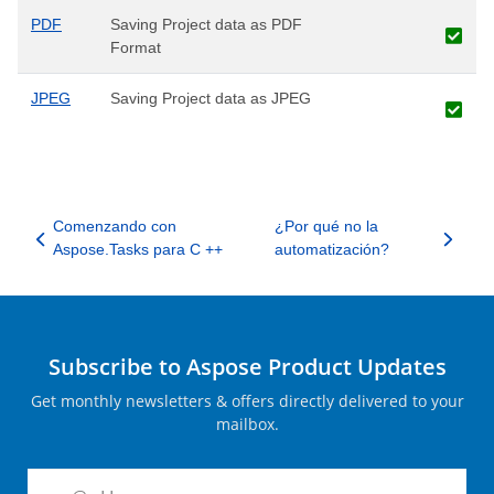
PDF
Saving Project data as PDF
Format
JPEG
Saving Project data as JPEG
Comenzando con
¿Por qué no la
Aspose.Tasks para C ++
automatización?
Subscribe to Aspose Product Updates
Get monthly newsletters & offers directly delivered to your
mailbox.