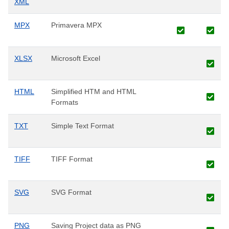
XML
MPX
Primavera MPX
XLSX
Microsoft Excel
HTML
Simplified HTM and HTML
Formats
TXT
Simple Text Format
TIFF
TIFF Format
SVG
SVG Format
PNG
Saving Project data as PNG