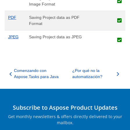
Image Format
PDF
Saving Project data as PDF
Format
JPEG
Saving Project data as JPEG
Comenzando con
¿Por qué no la
Aspose.Tasks para Java
automatización?
Subscribe to Aspose Product Updates
Get monthly newsletters & offers directly delivered to your
mailbox.