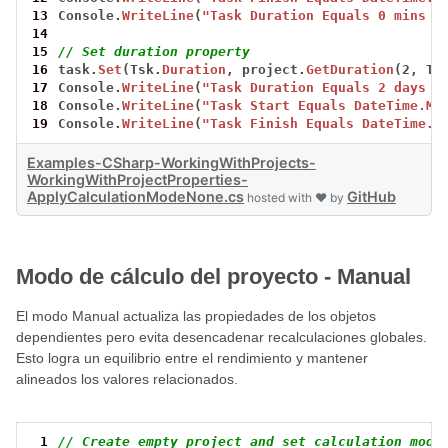
13
Console.
WriteLine
(
"Task Duration Equals 0 mins :
14
15
// Set duration property
16
task.
Set
(Tsk.
Duration
,
project.
GetDuration
(2,
Ti
17
Console.
WriteLine
(
"Task Duration Equals 2 days :
18
Console.
WriteLine
(
"Task Start Equals DateTime.Mi
19
Console.
WriteLine
(
"Task Finish Equals DateTime.M
Examples-CSharp-WorkingWithProjects-
WorkingWithProjectProperties-
ApplyCalculationModeNone.cs
GitHub
hosted with ❤ by
Modo de cálculo del proyecto - Manual
El modo Manual actualiza las propiedades de los objetos
dependientes pero evita desencadenar recalculaciones globales.
Esto logra un equilibrio entre el rendimiento y mantener
alineados los valores relacionados.
 1
// Create empty project and set calculation mode