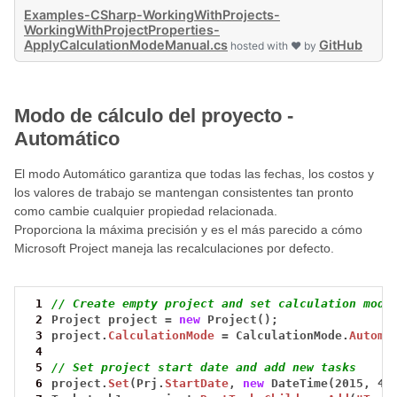
Examples-CSharp-WorkingWithProjects-
WorkingWithProjectProperties-
ApplyCalculationModeManual.cs
GitHub
hosted with ❤ by
Modo de cálculo del proyecto -
Automático
El modo Automático garantiza que todas las fechas, los costos y
los valores de trabajo se mantengan consistentes tan pronto
como cambie cualquier propiedad relacionada.
Proporciona la máxima precisión y es el más parecido a cómo
Microsoft Project maneja las recalculaciones por defecto.
 1
// Create empty project and set calculation mode
 2
Project
project
=
new
Project();
 3
project.
CalculationMode
=
CalculationMode.
Automa
 4
 5
// Set project start date and add new tasks
 6
project.
Set
(Prj.
StartDate
,
new
DateTime(2015,
4,