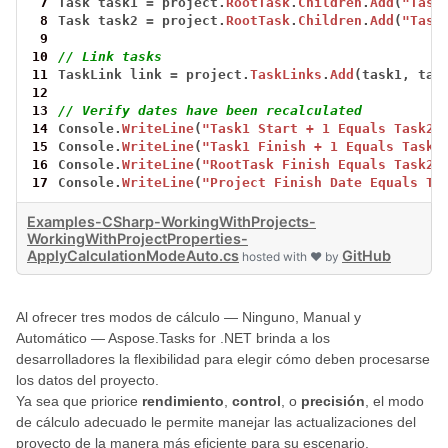
 7
Task
task1
=
project.
RootTask
.
Children
.
Add
(
"Task
 8
Task
task2
=
project.
RootTask
.
Children
.
Add
(
"Task
 9
10
// Link tasks
11
TaskLink
link
=
project.
TaskLinks
.
Add
(task1,
tas
12
13
// Verify dates have been recalculated
14
Console.
WriteLine
(
"Task1 Start + 1 Equals Task2 
15
Console.
WriteLine
(
"Task1 Finish + 1 Equals Task2
16
Console.
WriteLine
(
"RootTask Finish Equals Task2 
17
Console.
WriteLine
(
"Project Finish Date Equals Ta
Examples-CSharp-WorkingWithProjects-
WorkingWithProjectProperties-
ApplyCalculationModeAuto.cs
GitHub
hosted with ❤ by
Al ofrecer tres modos de cálculo — Ninguno, Manual y
Automático — Aspose.Tasks for .NET brinda a los
desarrolladores la flexibilidad para elegir cómo deben procesarse
los datos del proyecto.
Ya sea que priorice
rendimiento
,
control
, o
precisión
, el modo
de cálculo adecuado le permite manejar las actualizaciones del
proyecto de la manera más eficiente para su escenario.