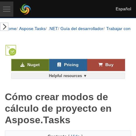
Español
Home
Aspose.Tasks
.NET
Guía del desarrollador
Trabajar con p
Nuget
Pricing
Buy
Helpful resources ▼
Cómo crear modos de
cálculo de proyecto en
Aspose.Tasks