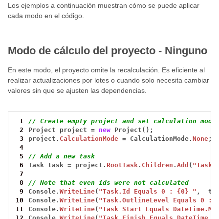
Los ejemplos a continuación muestran cómo se puede aplicar
cada modo en el código.
Modo de cálculo del proyecto - Ninguno
En este modo, el proyecto omite la recalculación. Es eficiente al
realizar actualizaciones por lotes o cuando solo necesita cambiar
valores sin que se ajusten las dependencias.
 1
// Create empty project and set calculation mode
 2
Project
project
=
new
Project();
 3
project.
CalculationMode
=
CalculationMode.
None
;
 4
 5
// Add a new task
 6
Task
task
=
project.
RootTask
.
Children
.
Add
(
"Task"
 7
 8
// Note that even ids were not calculated
 9
Console.
WriteLine
(
"Task.Id Equals 0 : {0} "
,
ta
10
Console.
WriteLine
(
"Task.OutlineLevel Equals 0 : 
11
Console.
WriteLine
(
"Task Start Equals DateTime.Mi
12
Console.
WriteLine
(
"Task Finish Equals DateTime.M