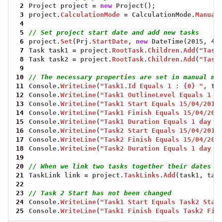
 2
Project
project
=
new
Project();
 3
project.
CalculationMode
=
CalculationMode.
Manual
 4
 5
// Set project start date and add new tasks
 6
project.
Set
(Prj.
StartDate
,
new
DateTime(2015,
4,
 7
Task
task1
=
project.
RootTask
.
Children
.
Add
(
"Task
 8
Task
task2
=
project.
RootTask
.
Children
.
Add
(
"Task
 9
10
// The necessary properties are set in manual mo
11
Console.
WriteLine
(
"Task1.Id Equals 1 : {0} "
,
ta
12
Console.
WriteLine
(
"Task1 OutlineLevel Equals 1 :
13
Console.
WriteLine
(
"Task1 Start Equals 15/04/2015
14
Console.
WriteLine
(
"Task1 Finish Equals 15/04/201
15
Console.
WriteLine
(
"Task1 Duration Equals 1 day :
16
Console.
WriteLine
(
"Task2 Start Equals 15/04/2015
17
Console.
WriteLine
(
"Task2 Finish Equals 15/04/201
18
Console.
WriteLine
(
"Task2 Duration Equals 1 day :
19
20
// When we link two tasks together their dates a
21
TaskLink
link
=
project.
TaskLinks
.
Add
(task1,
tas
22
23
// Task 2 Start has not been changed
24
Console.
WriteLine
(
"Task1 Start Equals Task2 Star
25
Console.
WriteLine
(
"Task1 Finish Equals Task2 Fin