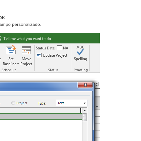
OK
.
 campo personalizado.