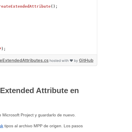
reateExtendedAttribute
();
P
);
eExtendedAttributes.cs
GitHub
hosted with ❤ by
 Extended Attribute en
 Microsoft Project y guardarlo de nuevo.
sk
tipos al archivo MPP de origen. Los pasos