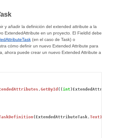
Task
y añadir la definición del extended attribute a la
vo ExtendedAttribute en un proyecto. El FieldId debe
edAttributeTask
(en el caso de Task) o
tra cómo definir un nuevo Extended Attribute para
ta, ahora puede crear un nuevo Extended Attribute a
tendedAttributes
.
GetById
((
int
)ExtendedAttributeTask.
Text
TaskDefinition
(ExtendedAttributeTask.
Text1
,
"My text fie