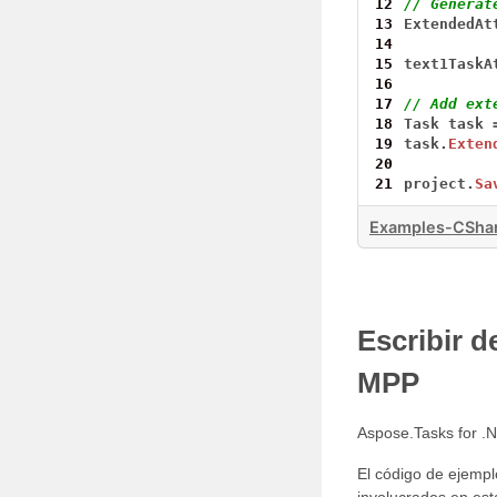
12
// Generat
13
ExtendedAt
14
15
text1TaskA
16
17
// Add ext
18
Task
task
19
task.
Exten
20
21
project.
Sa
Examples-CShar
Escribir d
MPP
Aspose.Tasks for .N
El código de ejempl
involucrados en est