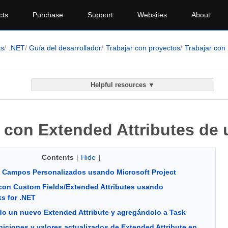
cts
Purchase
Support
Websites
About
ks
.NET
Guía del desarrollador
Trabajar con proyectos
Trabajar con 
Helpful resources ▼
r con Extended Attributes de
Contents
[
Hide
]
n Campos Personalizados usando Microsoft Project
con Custom Fields/Extended Attributes usando
s for .NET
o un nuevo Extended Attribute y agregándolo a Task
iniciones y valores actualizados de Extended Attribute en