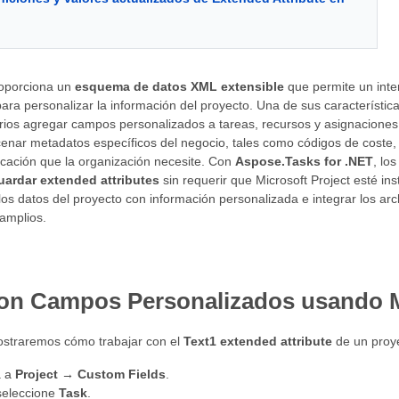
roporciona un
esquema de datos XML extensible
que permite un inter
ara personalizar la información del proyecto. Una de sus característic
rios agregar campos personalizados a tareas, recursos y asignaciones
ar metadatos específicos del negocio, tales como códigos de coste, 
ficación que la organización necesite. Con
Aspose.Tasks for .NET
, lo
guardar extended attributes
sin requerir que Microsoft Project esté ins
 los datos del proyecto con información personalizada e integrar los ar
amplios.
con Campos Personalizados usando M
ostraremos cómo trabajar con el
Text1 extended attribute
de un proye
a a
Project → Custom Fields
.
seleccione
Task
.