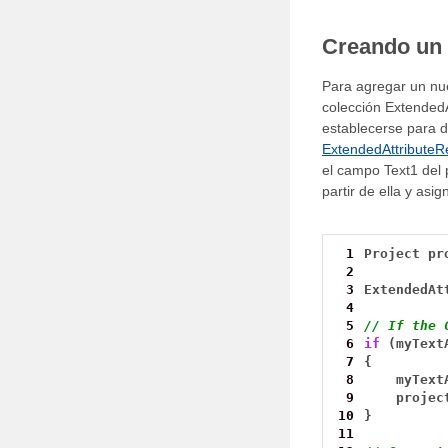
Creando un 
Para agregar un nuev
colección ExtendedA
establecerse para d
ExtendedAttributeR
el campo Text1 del 
partir de ella y asig
 1
Project
pr
 2
 3
ExtendedAt
 4
 5
// If the 
 6
if
(myText
 7
{
 8
myText
 9
projec
10
}
11