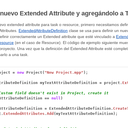
nuevo Extended Attribute y agregándolo a 
o extended attribute para task o resource, primero necesitamos definir 
ttributes.
ExtendedAttributeDefinition
clase se usa para definir un nue
efinir correctamente un Extended attribute que esté vinculado a
Extend
esource
(en el caso de Resource). El código de ejemplo siguiente mues
proyecto. Una vez que la definición del Extended Attribute esté comple
narlo a una task.
oject
=
new
Project(
"New Project.mpp"
);
tributeDefinition
myTextAttributeDefinition
=
project.
Ex
Custom field doesn't exist in Project, create it
AttributeDefinition
==
null
)
AttributeDefinition
=
ExtendedAttributeDefinition.
Create
t.
ExtendedAttributes
.
Add
(myTextAttributeDefinition);