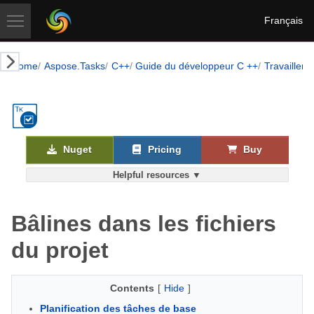
Français
Home
Aspose.Tasks
C++
Guide du développeur C ++
Travailler 
Nuget
Pricing
Buy
Helpful resources ▼
Bâlines dans les fichiers
du projet
Contents
[
Hide
]
Planification des tâches de base