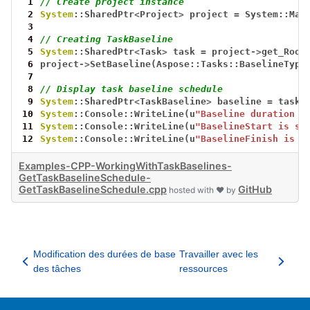
 1
// Create project instance
 2
System
::SharedPtr
<
Project
>
project
=
System::Mak
 3
 4
// Creating TaskBaseline
 5
System
::SharedPtr
<
Task
>
task
=
project
->
get_Root
 6
project
->
SetBaseline(Aspose::Tasks::BaselineType
 7
 8
// Display task baseline schedule
 9
System
::SharedPtr
<
TaskBaseline
>
baseline
=
task
-
10
System
::Console::WriteLine(u
"Baseline duration i
11
System
::Console::WriteLine(u
"BaselineStart is sa
12
System
::Console::WriteLine(u
"BaselineFinish is s
Examples-CPP-WorkingWithTaskBaselines-
GetTaskBaselineSchedule-
GetTaskBaselineSchedule.cpp
GitHub
hosted with ❤ by
Modification des durées de base
Travailler avec les
des tâches
ressources