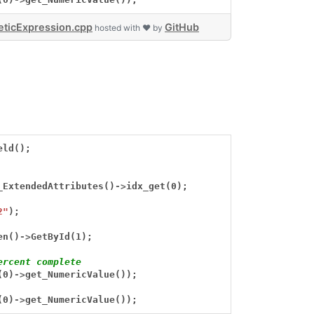
ticExpression.cpp
GitHub
hosted with ❤ by
eld();
_ExtendedAttributes()
->
idx_get(0);
2"
);
en()
->
GetById(1);
ercent complete
(0)
->
get_NumericValue());
(0)
->
get_NumericValue());