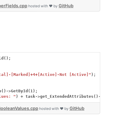
erFields.cpp
GitHub
hosted with ❤ by
ld();
cal]-[Marked]+4+[Active]-Not [Active]"
);
n()
->
GetById(1);
lues: "
)
+
task
->
get_ExtendedAttributes()
->
idx_get(0)
->
g
ooleanValues.cpp
GitHub
hosted with ❤ by