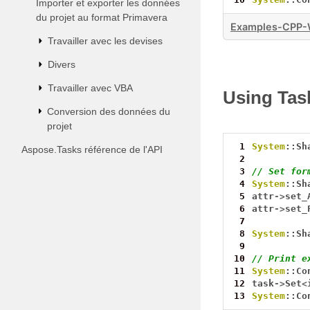
Importer et exporter les données
du projet au format Primavera
Examples-CPP-W
Travailler avec les devises
Divers
Travailler avec VBA
Using Tas
Conversion des données du
projet
 1
System
::Sh
Aspose.Tasks référence de l'API
 2
 3
// Set for
 4
System
::Sh
 5
attr
->
set_
 6
attr
->
set_
 7
 8
System
::Sh
 9
10
// Print e
11
System
::Co
12
task
->
Set
<
13
System
::Co