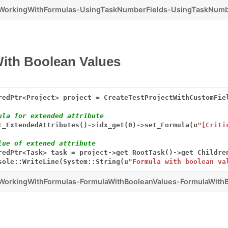
orkingWithFormulas-UsingTaskNumberFields-UsingTaskNumb
ith Boolean Values
redPtr
<
Project
>
project
=
CreateTestProjectWithCustomFie
ula for extended attribute
t_ExtendedAttributes()
->
idx_get(0)
->
set_Formula(u
"[Criti
lue of extened attribute
redPtr
<
Task
>
task
=
project
->
get_RootTask()
->
get_Childre
sole::WriteLine(System::String(u
"Formula with boolean va
orkingWithFormulas-FormulaWithBooleanValues-FormulaWithB