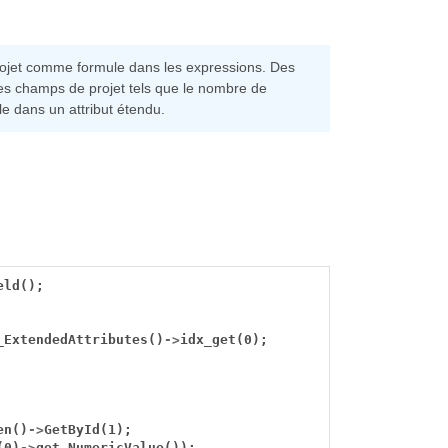
projet comme formule dans les expressions. Des
 les champs de projet tels que le nombre de
e dans un attribut étendu.
eld();
_ExtendedAttributes()
->
idx_get(0);
en()
->
GetById(1);
(0)
->
get_NumericValue());