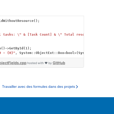
ldWithoutResource();
l tasks: \" & [Task Count] & \" Total resources: \" & [R
n()
->
GetById(1);
0 - {0}"
,
System::ObjectExt::Box
<
bool
>
(System::ObjectExt
jectFields.cpp
GitHub
hosted with ❤ by
Travailler avec des formules dans des projets