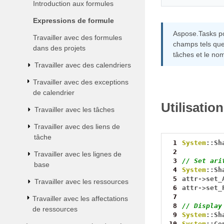
Introduction aux formules
Expressions de formule
Aspose.Tasks po
Travailler avec des formules
champs tels que 
dans des projets
tâches et le no
Travailler avec des calendriers
Travailler avec des exceptions
de calendrier
Utilisatio
Travailler avec les tâches
Travailler avec des liens de
tâche
 1
System
::Sh
 2
Travailler avec les lignes de
 3
// Set ari
base
 4
System
::Sh
 5
attr
->
set_
Travailler avec les ressources
 6
attr
->
set_
 7
Travailler avec les affectations
 8
// Display
de ressources
 9
System
::Sh
10
System
::Co