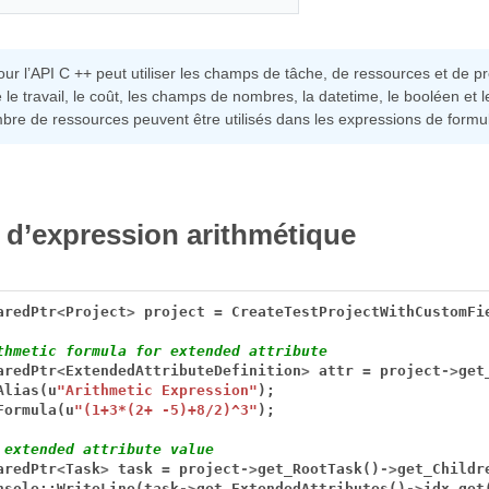
ur l’API C ++ peut utiliser les champs de tâche, de ressources et de 
le travail, le coût, les champs de nombres, la datetime, le booléen et
mbre de ressources peuvent être utilisés dans les expressions de formul
n d’expression arithmétique
aredPtr
<
Project
>
project
=
CreateTestProjectWithCustomFi
thmetic formula for extended attribute
aredPtr
<
ExtendedAttributeDefinition
>
attr
=
project
->
get
Alias(u
"Arithmetic Expression"
);
Formula(u
"(1+3*(2+ -5)+8/2)^3"
);
 extended attribute value
aredPtr
<
Task
>
task
=
project
->
get_RootTask()
->
get_Childr
nsole::WriteLine(task
->
get_ExtendedAttributes()
->
idx_get