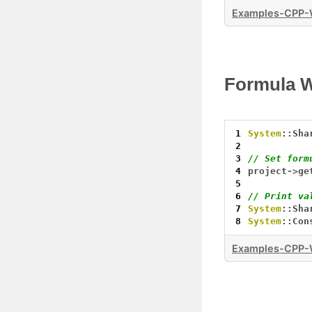
Examples-CPP-W
Formula W
1
System
::Sha
2
3
// Set form
4
project
->
ge
5
6
// Print va
7
System
::Sha
8
System
::Con
Examples-CPP-W