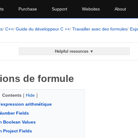
ts
Purchase
Support
Websites
About
ks
C++
Guide du développeur C ++
Travailler avec des formules
Exp
Helpful resources ▼
ions de formule
Contents
[
Hide
]
d’expression arithmétique
Number Fields
h Boolean Values
 Project Fields