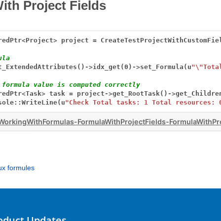
ith Project Fields
redPtr
<
Project
>
project
=
CreateTestProjectWithCustomFie
ula
t_ExtendedAttributes()
->
idx_get(0)
->
set_Formula(u
"\"Tota
 formula value is computed correctly
redPtr
<
Task
>
task
=
project
->
get_RootTask()
->
get_Childre
sole::WriteLine(u
"Check Total tasks: 1 Total resources: 
orkingWithFormulas-FormulaWithProjectFields-FormulaWithPro
ux formules
roduct Updates