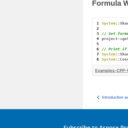
Formula W
1
System
::Sha
2
3
// Set form
4
project
->
ge
5
6
// Print if
7
System
::Sha
8
System
::Con
Examples-CPP-W
Introduction a
Subscribe to Aspose P