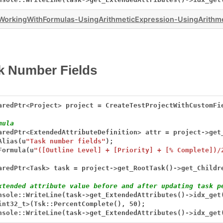
orkingWithFormulas-UsingArithmeticExpression-UsingArithme
k Number Fields
aredPtr
<
Project
>
project
=
CreateTestProjectWithCustomFi
mula
aredPtr
<
ExtendedAttributeDefinition
>
attr
=
project
->
get
Alias(u
"Task number fields"
);
Formula(u
"([Outline Level] + [Priority] + [% Complete])/
aredPtr
<
Task
>
task
=
project
->
get_RootTask()
->
get_Childr
xtended attribute value before and after updating task p
nsole::WriteLine(task
->
get_ExtendedAttributes()
->
idx_get
int32_t
>
(Tsk::PercentComplete(),
50);
nsole::WriteLine(task
->
get_ExtendedAttributes()
->
idx_get