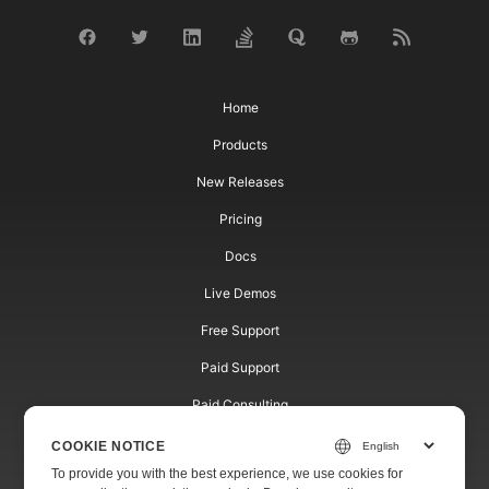
Home
Products
New Releases
Pricing
Docs
Live Demos
Free Support
Paid Support
Paid Consulting
Blog
COOKIE NOTICE
To provide you with the best experience, we use cookies for
Websites