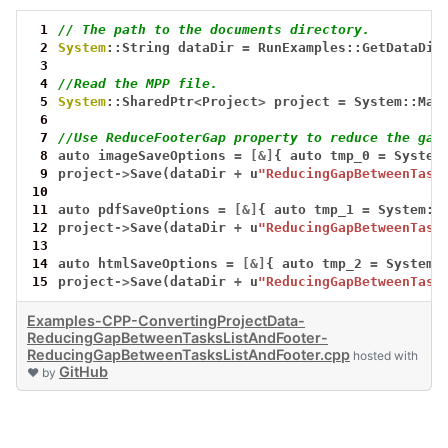
 1
// The path to the documents directory.
 2
System
::String
dataDir
=
RunExamples::GetDataDir
 3
 4
//Read the MPP file.
 5
System
::SharedPtr
<
Project
>
project
=
System::Mak
 6
 7
//Use ReduceFooterGap property to reduce the gap
 8
auto
imageSaveOptions
=
[&]
{
auto
tmp_0
=
System
 9
project
->
Save(dataDir
+
u
"ReducingGapBetweenTask
10
11
auto
pdfSaveOptions
=
[&]
{
auto
tmp_1
=
System::
12
project
->
Save(dataDir
+
u
"ReducingGapBetweenTask
13
14
auto
htmlSaveOptions
=
[&]
{
auto
tmp_2
=
System:
15
project
->
Save(dataDir
+
u
"ReducingGapBetweenTask
Examples-CPP-ConvertingProjectData-
ReducingGapBetweenTasksListAndFooter-
ReducingGapBetweenTasksListAndFooter.cpp
hosted with
GitHub
❤ by