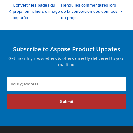
Convertir les pages du
Rendu les commentaires lors
projet en fichiers d'image
de la conversion des données
séparés
du projet
Subscribe to Aspose Product Updates
Get monthly newsletters & offers directly delivered to your
mailbox.
Submit