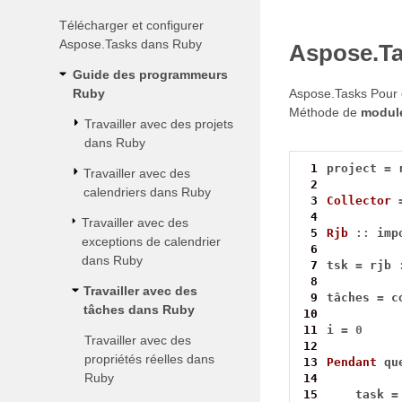
Télécharger et configurer
Aspose.Tasks dans Ruby
Aspose.Tas
Guide des programmeurs
Ruby
Aspose.Tasks Pour o
Méthode de
modul
Travailler avec des projets
dans Ruby
 1
project 
=
 
Travailler avec des
 2
calendriers dans Ruby
 3
Collector
 4
Travailler avec des
 5
Rjb
::
 imp
exceptions de calendrier
 6
dans Ruby
 7
tsk 
=
 rjb 
 8
Travailler avec des
 9
tâches 
=
 c
tâches dans Ruby
10
11
i 
=
0
Travailler avec des
12
propriétés réelles dans
13
Pendant
 qu
Ruby
14
15
    task 
=