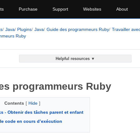
ts
Purchase
Support
Websites
About
ks
Java
Plugins
Java
Guide des programmeurs Ruby
Travailler av
ammeurs Ruby
Helpful resources ▼
es programmeurs Ruby
Contents
[
Hide
]
 - Obtenir des tâches parent et enfant
 le code en cours d’exécution