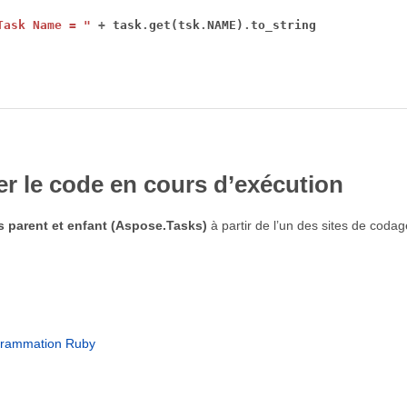
Task Name = "
+
 task
.
get(tsk
.
NAME)
.
r le code en cours d’exécution
 parent et enfant (Aspose.Tasks)
à partir de l’un des sites de coda
grammation Ruby