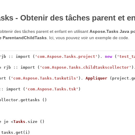
ks - Obtenir des tâches parent et e
btenir des tâches parent et enfant en utilisant
Aspose.Tasks Java p
e ParentandChildTasks
. Ici, vous pouvez voir un exemple de code.
rjb 
::
 import (
'com.Aspose.Tasks.project'
)
.
new
 (
'test_t
=
 rjb 
::
 import (
'com.Aspose.Tasks.childtaskscollector'
)
ort (
'com.Aspose.Tasks.taskutils'
)
.
Appliquer
 (project
.
g
::
 import (
'com.Aspose.Tasks.tsk'
ollector
.
e je 
<
Tasks
.
 tasks
.