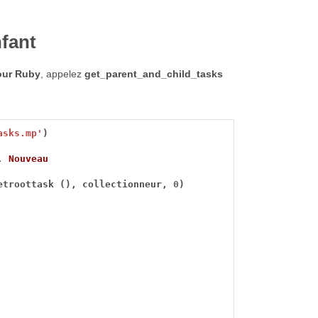
nfant
our Ruby
, appelez
get_parent_and_child_tasks
asks.mp'
.
Nouveau
etroottask (), collectionneur, 
0