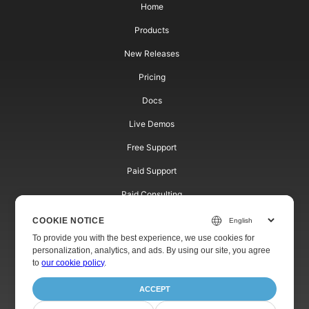
Home
Products
New Releases
Pricing
Docs
Live Demos
Free Support
Paid Support
Paid Consulting
Blog
COOKIE NOTICE
To provide you with the best experience, we use cookies for
Websites
personalization, analytics, and ads. By using our site, you agree
to
our cookie policy
.
About
ACCEPT