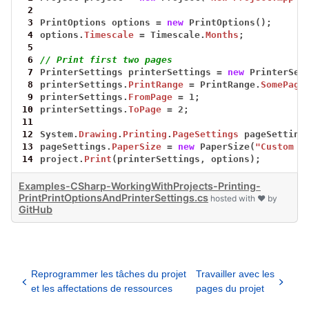
 2
 3
PrintOptions
options
=
new
PrintOptions();
 4
options.
Timescale
=
Timescale.
Months
;
 5
 6
// Print first two pages
 7
PrinterSettings
printerSettings
=
new
PrinterSet
 8
printerSettings.
PrintRange
=
PrintRange.
SomePage
 9
printerSettings.
FromPage
=
1;
10
printerSettings.
ToPage
=
2;
11
12
System.
Drawing
.
Printing
.
PageSettings
pageSetting
13
pageSettings.
PaperSize
=
new
PaperSize(
"Custom S
14
project.
Print
(printerSettings,
options);
Examples-CSharp-WorkingWithProjects-Printing-
PrintPrintOptionsAndPrinterSettings.cs
hosted with ❤ by
GitHub
Reprogrammer les tâches du projet
Travailler avec les
et les affectations de ressources
pages du projet