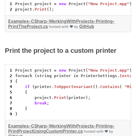
1
Project
project
=
new
Project(
"New Project.mpp"
);
2
project.
Print
();
Examples-CSharp-WorkingWithProjects-Printing-
PrintTheProject.cs
GitHub
hosted with ❤ by
Print the project to a custom printer
1
Project
project
=
new
Project(
"New Project.mpp"
);
2
foreach
(string
printer
in
PrinterSettings.
Instal
3
{
4
if
(printer.
ToUpperInvariant
().
Contains
(
"Mic
5
{
6
project.
Print
(printer);
7
break
;
8
}
9
}
Examples-CSharp-WorkingWithProjects-Printing-
PrintProjectUsingCustomPrinter.cs
hosted with ❤ by