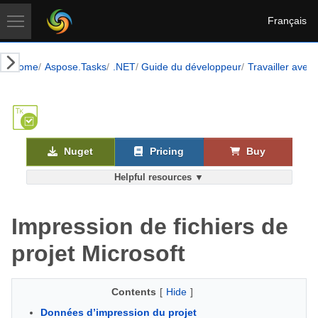
Français
Home
Aspose.Tasks
.NET
Guide du développeur
Travailler avec 
Nuget
Pricing
Buy
Helpful resources ▼
Impression de fichiers de
projet Microsoft
Contents
[
Hide
]
Données d’impression du projet