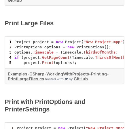
GitHub
Print Large Files
1
Project
project
=
new
Project(
"New Project.mpp"
);
2
PrintOptions
options
=
new
PrintOptions();
3
options.
Timescale
=
Timescale.
ThirdsOfMonths
;
4
if
(project.
GetPageCount
(Timescale.
ThirdsOfMonths
5
project.
Print
(options);
Examples-CSharp-WorkingWithProjects-Printing-
PrintLargeFiles.cs
GitHub
hosted with ❤ by
Print with PrintOptions and
PrinterSettings
 1
Project
project
=
new
Project(
"New Project.mpp"
)