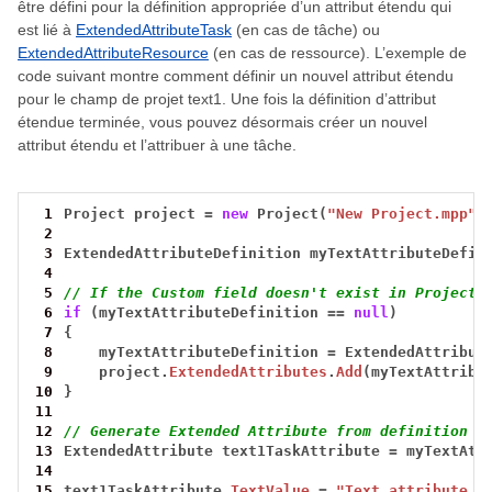
être défini pour la définition appropriée d’un attribut étendu qui
est lié à
ExtendedAttributeTask
(en cas de tâche) ou
ExtendedAttributeResource
(en cas de ressource). L’exemple de
code suivant montre comment définir un nouvel attribut étendu
pour le champ de projet text1. Une fois la définition d’attribut
étendue terminée, vous pouvez désormais créer un nouvel
attribut étendu et l’attribuer à une tâche.
 1
Project
project
=
new
Project(
"New Project.mpp"
)
 2
 3
ExtendedAttributeDefinition
myTextAttributeDefin
 4
 5
// If the Custom field doesn't exist in Project,
 6
if
(myTextAttributeDefinition
==
null
)
 7
{
 8
myTextAttributeDefinition
=
ExtendedAttribut
 9
project.
ExtendedAttributes
.
Add
(myTextAttribu
10
}
11
12
// Generate Extended Attribute from definition
13
ExtendedAttribute
text1TaskAttribute
=
myTextAtt
14
15
text1TaskAttribute.
TextValue
=
"Text attribute v