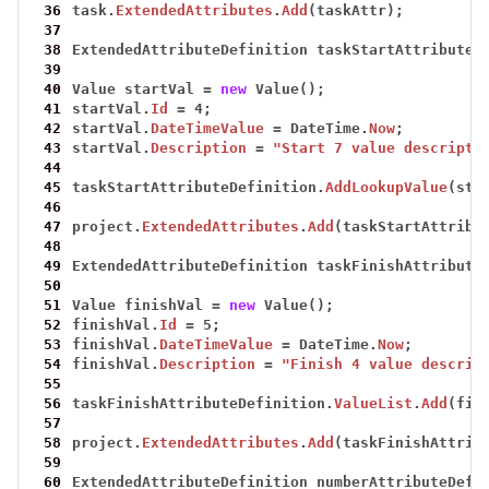
 36
task.
ExtendedAttributes
.
Add
(taskAttr);
 37
 38
ExtendedAttributeDefinition
taskStartAttributeD
 39
 40
Value
startVal
=
new
Value();
 41
startVal.
Id
=
4;
 42
startVal.
DateTimeValue
=
DateTime.
Now
;
 43
startVal.
Description
=
"Start 7 value descripti
 44
 45
taskStartAttributeDefinition.
AddLookupValue
(sta
 46
 47
project.
ExtendedAttributes
.
Add
(taskStartAttribu
 48
 49
ExtendedAttributeDefinition
taskFinishAttribute
 50
 51
Value
finishVal
=
new
Value();
 52
finishVal.
Id
=
5;
 53
finishVal.
DateTimeValue
=
DateTime.
Now
;
 54
finishVal.
Description
=
"Finish 4 value descrip
 55
 56
taskFinishAttributeDefinition.
ValueList
.
Add
(fin
 57
 58
project.
ExtendedAttributes
.
Add
(taskFinishAttrib
 59
 60
ExtendedAttributeDefinition
numberAttributeDefi