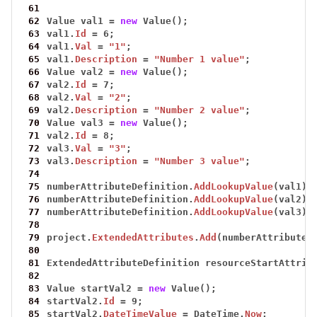
 61
 62
Value
val1
=
new
Value();
 63
val1.
Id
=
6;
 64
val1.
Val
=
"1"
;
 65
val1.
Description
=
"Number 1 value"
;
 66
Value
val2
=
new
Value();
 67
val2.
Id
=
7;
 68
val2.
Val
=
"2"
;
 69
val2.
Description
=
"Number 2 value"
;
 70
Value
val3
=
new
Value();
 71
val2.
Id
=
8;
 72
val3.
Val
=
"3"
;
 73
val3.
Description
=
"Number 3 value"
;
 74
 75
numberAttributeDefinition.
AddLookupValue
(val1);
 76
numberAttributeDefinition.
AddLookupValue
(val2);
 77
numberAttributeDefinition.
AddLookupValue
(val3);
 78
 79
project.
ExtendedAttributes
.
Add
(numberAttributeD
 80
 81
ExtendedAttributeDefinition
resourceStartAttrib
 82
 83
Value
startVal2
=
new
Value();
 84
startVal2.
Id
=
9;
 85
startVal2.
DateTimeValue
=
DateTime.
Now
;