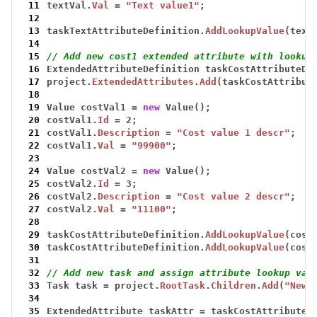
 11
textVal.
Val
=
"Text value1"
;
 12
 13
taskTextAttributeDefinition.
AddLookupValue
(text
 14
 15
// Add new cost1 extended attribute with lookup
 16
ExtendedAttributeDefinition
taskCostAttributeDe
 17
project.
ExtendedAttributes
.
Add
(taskCostAttribut
 18
 19
Value
costVal1
=
new
Value();
 20
costVal1.
Id
=
2;
 21
costVal1.
Description
=
"Cost value 1 descr"
;
 22
costVal1.
Val
=
"99900"
;
 23
 24
Value
costVal2
=
new
Value();
 25
costVal2.
Id
=
3;
 26
costVal2.
Description
=
"Cost value 2 descr"
;
 27
costVal2.
Val
=
"11100"
;
 28
 29
taskCostAttributeDefinition.
AddLookupValue
(cost
 30
taskCostAttributeDefinition.
AddLookupValue
(cost
 31
 32
// Add new task and assign attribute lookup val
 33
Task
task
=
project.
RootTask
.
Children
.
Add
(
"New 
 34
 35
ExtendedAttribute
taskAttr
=
taskCostAttributeD