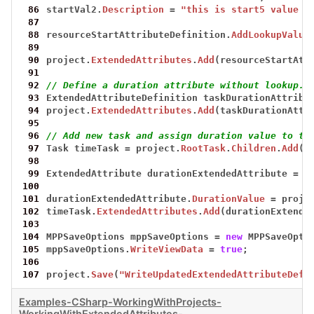
 86
startVal2.
Description
=
"this is start5 value d
 87
 88
resourceStartAttributeDefinition.
AddLookupValue
 89
 90
project.
ExtendedAttributes
.
Add
(resourceStartAtt
 91
 92
// Define a duration attribute without lookup.
 93
ExtendedAttributeDefinition
taskDurationAttribu
 94
project.
ExtendedAttributes
.
Add
(taskDurationAttr
 95
 96
// Add new task and assign duration value to th
 97
Task
timeTask
=
project.
RootTask
.
Children
.
Add
(
"
 98
 99
ExtendedAttribute
durationExtendedAttribute
=
t
100
101
durationExtendedAttribute.
DurationValue
=
proje
102
timeTask.
ExtendedAttributes
.
Add
(durationExtende
103
104
MPPSaveOptions
mppSaveOptions
=
new
MPPSaveOpti
105
mppSaveOptions.
WriteViewData
=
true
;
106
107
project.
Save
(
"WriteUpdatedExtendedAttributeDefi
Examples-CSharp-WorkingWithProjects-
WorkingWithExtendedAttributes-