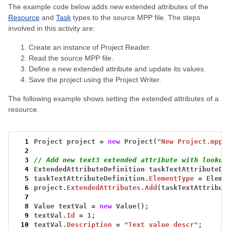
The example code below adds new extended attributes of the
Resource
and
Task
types to the source MPP file. The steps
involved in this activity are:
Create an instance of Project Reader.
Read the source MPP file.
Define a new extended attribute and update its values.
Save the project using the Project Writer.
The following example shows setting the extended attributes of a
resource.
  1
Project
project
=
new
Project(
"New Project.mpp"
  2
  3
// Add new text3 extended attribute with lookup
  4
ExtendedAttributeDefinition
taskTextAttributeDe
  5
taskTextAttributeDefinition.
ElementType
=
Eleme
  6
project.
ExtendedAttributes
.
Add
(taskTextAttribut
  7
  8
Value
textVal
=
new
Value();
  9
textVal.
Id
=
1;
 10
textVal.
Description
=
"Text value descr"
;