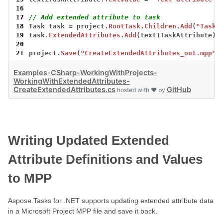
16
17
// Add extended attribute to task
18
Task
task
=
project.
RootTask
.
Children
.
Add
(
"Task 
19
task.
ExtendedAttributes
.
Add
(text1TaskAttribute);
20
21
project.
Save
(
"CreateExtendedAttributes_out.mpp"
,
Examples-CSharp-WorkingWithProjects-
WorkingWithExtendedAttributes-
CreateExtendedAttributes.cs
GitHub
hosted with ❤ by
Writing Updated Extended
Attribute Definitions and Values
to MPP
Aspose.Tasks for .NET supports updating extended attribute data
in a Microsoft Project MPP file and save it back.