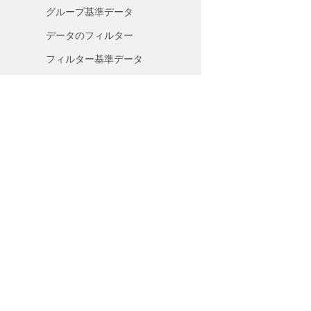
グループ基準データ
データのフィルター
フィルター基準データ
JSONデータからSEO指向のフ
ィールドを抽出する方法
Aspose.Tasks の例を実行する方
Subscribe to Aspose P
法
Get monthly newsletters & offers 
JavaのAspose.Tasksを開始します
mailbox.
Java APIリファレンス用の
Aspose.Tasks
プラグイン
Home
Products
New Releases