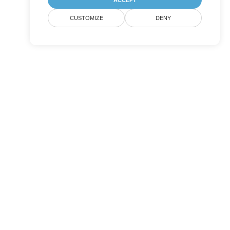
ACCEPT
CUSTOMIZE
DENY
Submit
ulting
Blog
Websites
About