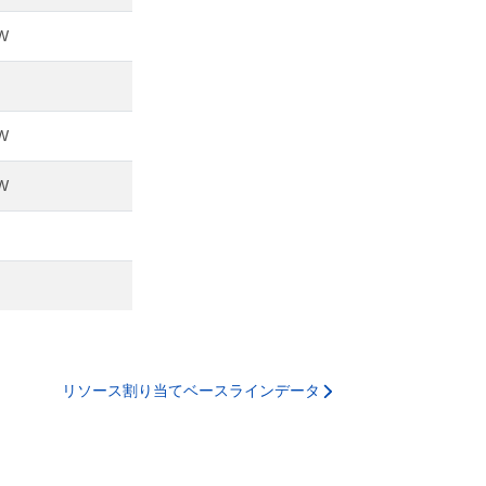
W
W
W
リソース割り当てベースラインデータ