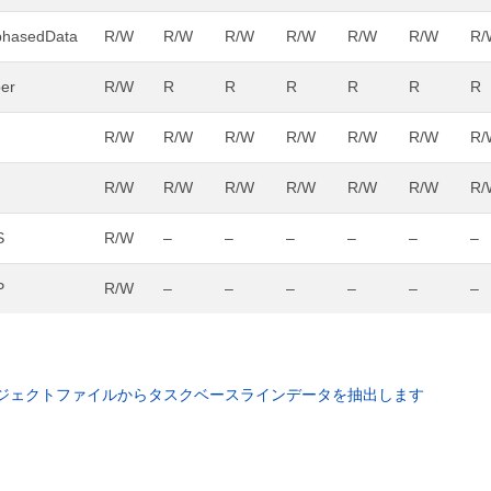
phasedData
R/W
R/W
R/W
R/W
R/W
R/W
R/
er
R/W
R
R
R
R
R
R
R/W
R/W
R/W
R/W
R/W
R/W
R/
R/W
R/W
R/W
R/W
R/W
R/W
R/
S
R/W
–
–
–
–
–
–
P
R/W
–
–
–
–
–
–
ftプロジェクトファイルからタスクベースラインデータを抽出します