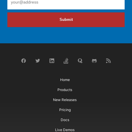
Submit
Home
Products
New Releases
Pricing
Docs
Live Demos