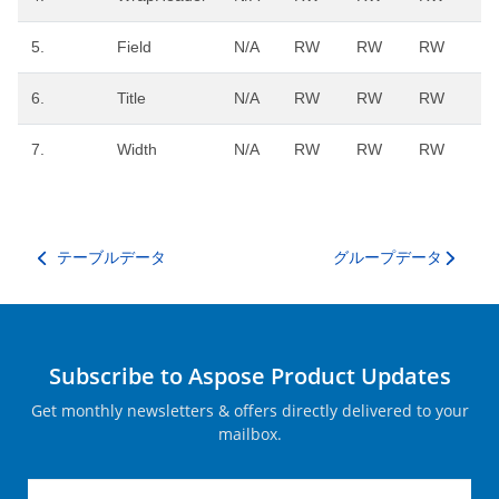
5.
Field
N/A
RW
RW
RW
R
6.
Title
N/A
RW
RW
RW
R
7.
Width
N/A
RW
RW
RW
R
テーブルデータ
グループデータ
Subscribe to Aspose Product Updates
Get monthly newsletters & offers directly delivered to your
mailbox.