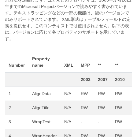
示方法を定義します。ほとんどのプロパティは、2003年から2021
年までのMicrosoft Projectバージョンで読みやすく書かれていま
す。テキストラッピングなどの一部の機能は、後のバージョンで
のみサポートされています。 XML形式はテーブルフィールドの定
義を提供せず、このコンテキストでは使用されません。以下の表
は、バージョンに応じて各プロパティのサポートを示していま
す。
Property
Number
name
XML
MPP
**
**
**
2003
2007
2010
20
1.
AlignData
N/A
RW
RW
RW
R
2.
AlignTitle
N/A
RW
RW
RW
R
3.
WrapText
N/A
-
-
RW
R
4.
WrapHeader
N/A
RW
RW
RW
R