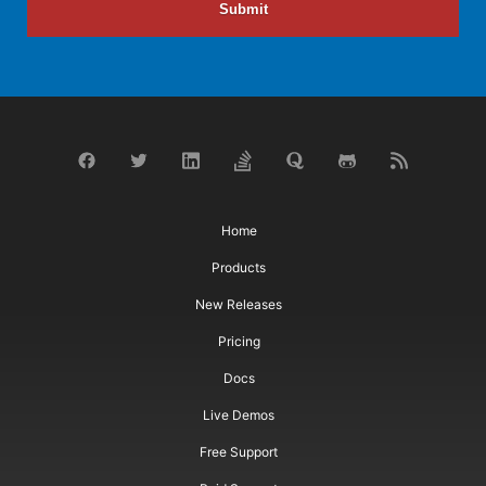
Submit
Home
Products
New Releases
Pricing
Docs
Live Demos
Free Support