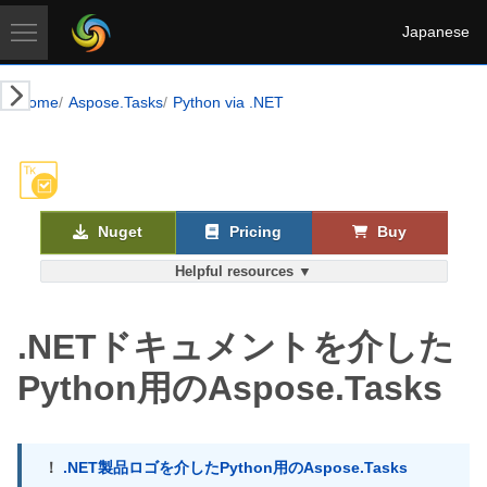
Japanese
Home
Aspose.Tasks
Python via .NET
Nuget
Pricing
Buy
Helpful resources ▼
.NETドキュメントを介した
Python用のAspose.Tasks
！
.NET製品ロゴを介したPython用のAspose.Tasks