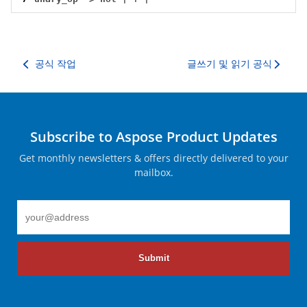
공식 작업
글쓰기 및 읽기 공식
Subscribe to Aspose Product Updates
Get monthly newsletters & offers directly delivered to your
mailbox.
Submit