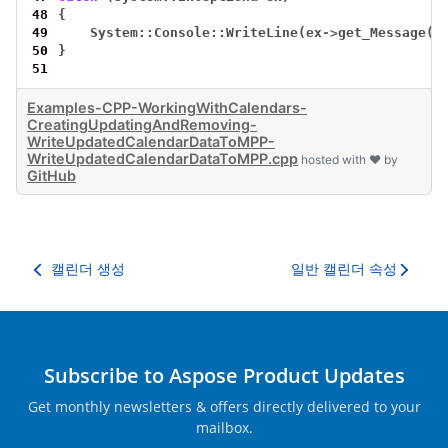
48
{
49
System::Console::WriteLine(ex
->
get_Message()
50
}
51
Examples-CPP-WorkingWithCalendars-
CreatingUpdatingAndRemoving-
WriteUpdatedCalendarDataToMPP-
WriteUpdatedCalendarDataToMPP.cpp
hosted with ❤ by
GitHub
캘린더 생성
일반 캘린더 속성
Subscribe to Aspose Product Updates
Get monthly newsletters & offers directly delivered to your
mailbox.