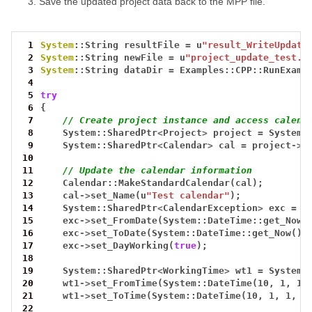
Save the updated project data back to the MPP file.
 1
System
::String
resultFile
=
u
"result_WriteUpdate
 2
System
::String
newFile
=
u
"project_update_test.m
 3
System
::String
dataDir
=
Examples::CPP::RunExamp
 4
 5
try
 6
{
 7
// Create project instance and access calend
 8
System::SharedPtr
<
Project
>
project
=
System:
 9
System::SharedPtr
<
Calendar
>
cal
=
project
->
g
10
11
// Update the calendar information
12
Calendar::MakeStandardCalendar(cal);
13
cal
->
set_Name(u
"Test calendar"
);
14
System::SharedPtr
<
CalendarException
>
exc
=
S
15
exc
->
set_FromDate(System::DateTime::get_Now(
16
exc
->
set_ToDate(System::DateTime::get_Now().
17
exc
->
set_DayWorking(
true
);
18
19
System::SharedPtr
<
WorkingTime
>
wt1
=
System:
20
wt1
->
set_FromTime(System::DateTime(10,
1,
1,
21
wt1
->
set_ToTime(System::DateTime(10,
1,
1,
1
22