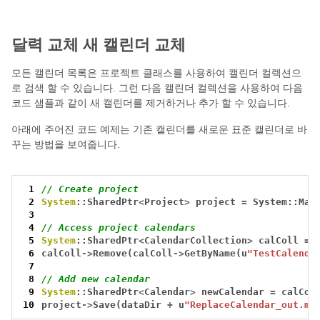
달력 교체 새 캘린더 교체
모든 캘린더 목록은 프로젝트 클래스를 사용하여 캘린더 컬렉션으
로 검색 할 수 있습니다. 그런 다음 캘린더 컬렉션을 사용하여 다음
코드 샘플과 같이 새 캘린더를 제거하거나 추가 할 수 있습니다.
아래에 주어진 코드 예제는 기존 캘린더를 새로운 표준 캘린더로 바
꾸는 방법을 보여줍니다.
 1
// Create project
 2
System
::SharedPtr
<
Project
>
project
=
System::Mak
 3
 4
// Access project calendars
 5
System
::SharedPtr
<
CalendarCollection
>
calColl
=
 6
calColl
->
Remove(calColl
->
GetByName(u
"TestCalenda
 7
 8
// Add new calendar
 9
System
::SharedPtr
<
Calendar
>
newCalendar
=
calCol
10
project
->
Save(dataDir
+
u
"ReplaceCalendar_out.mp