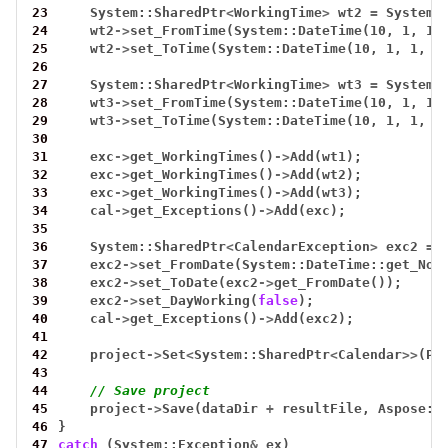
23
System::SharedPtr
<
WorkingTime
>
wt2
=
System:
24
wt2
->
set_FromTime(System::DateTime(10,
1,
1,
25
wt2
->
set_ToTime(System::DateTime(10,
1,
1,
1
26
27
System::SharedPtr
<
WorkingTime
>
wt3
=
System:
28
wt3
->
set_FromTime(System::DateTime(10,
1,
1,
29
wt3
->
set_ToTime(System::DateTime(10,
1,
1,
2
30
31
exc
->
get_WorkingTimes()
->
Add(wt1);
32
exc
->
get_WorkingTimes()
->
Add(wt2);
33
exc
->
get_WorkingTimes()
->
Add(wt3);
34
cal
->
get_Exceptions()
->
Add(exc);
35
36
System::SharedPtr
<
CalendarException
>
exc2
=
37
exc2
->
set_FromDate(System::DateTime::get_Now
38
exc2
->
set_ToDate(exc2
->
get_FromDate());
39
exc2
->
set_DayWorking(
false
);
40
cal
->
get_Exceptions()
->
Add(exc2);
41
42
project
->
Set
<
System::SharedPtr
<
Calendar
>>
(Pr
43
44
// Save project
45
project
->
Save(dataDir
+
resultFile,
Aspose::
46
}
47
catch
(System::Exception
&
ex)