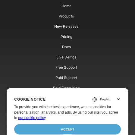
Home
Products
New Releases
Pricing
Docs
Live Demos
Free Support
Paid Support
Paid Consulting
Blog
COOKIE NOTICE
To provide you with the best experience, we use cookies for
Websites
personalization, analytics, and ads. By using our site, you agree
to
our cookie policy
.
About
ACCEPT