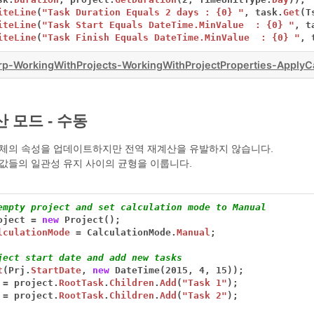
iteLine
(
"Task Duration Equals 2 days : {0} "
,
task.
Get
(T
iteLine
(
"Task Start Equals DateTime.MinValue  : {0} "
,
t
iteLine
(
"Task Finish Equals DateTime.MinValue  : {0} "
,
p-WorkingWithProjects-WorkingWithProjectProperties-ApplyC
 모드 - 수동
객체의 속성을 업데이트하지만 전역 재계산을 유발하지 않습니다.
값들의 일관성 유지 사이의 균형을 이룹니다.
empty project and set calculation mode to Manual
oject
=
new
Project();
lculationMode
=
CalculationMode.
Manual
;
ject start date and add new tasks
t
(Prj.
StartDate
,
new
DateTime(2015,
4,
15));
=
project.
RootTask
.
Children
.
Add
(
"Task 1"
);
=
project.
RootTask
.
Children
.
Add
(
"Task 2"
);