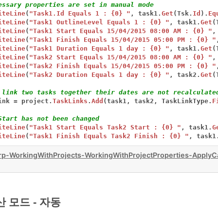
essary properties are set in manual mode
iteLine
(
"Task1.Id Equals 1 : {0} "
,
task1.
Get
(Tsk.
Id
).
Eq
iteLine
(
"Task1 OutlineLevel Equals 1 : {0} "
,
task1.
Get
(
iteLine
(
"Task1 Start Equals 15/04/2015 08:00 AM : {0} "
,
iteLine
(
"Task1 Finish Equals 15/04/2015 05:00 PM : {0} "
iteLine
(
"Task1 Duration Equals 1 day : {0} "
,
task1.
Get
(
iteLine
(
"Task2 Start Equals 15/04/2015 08:00 AM : {0} "
,
iteLine
(
"Task2 Finish Equals 15/04/2015 05:00 PM : {0} "
iteLine
(
"Task2 Duration Equals 1 day : {0} "
,
task2.
Get
(
 link two tasks together their dates are not recalculate
ink
=
project.
TaskLinks
.
Add
(task1,
task2,
TaskLinkType.
F
Start has not been changed
iteLine
(
"Task1 Start Equals Task2 Start : {0} "
,
task1.
G
iteLine
(
"Task1 Finish Equals Task2 Finish : {0} "
,
task1
p-WorkingWithProjects-WorkingWithProjectProperties-ApplyC
 모드 - 자동