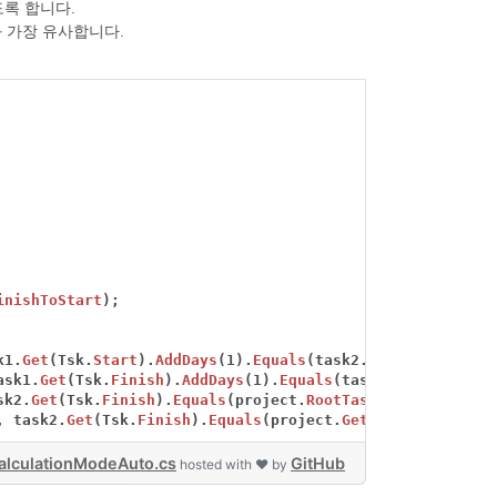
도록 합니다.
과 가장 유사합니다.
inishToStart
);
k1.
Get
(Tsk.
Start
).
AddDays
(1).
Equals
(task2.
Get
(Tsk.
Start
)
ask1.
Get
(Tsk.
Finish
).
AddDays
(1).
Equals
(task2.
Get
(Tsk.
Fin
sk2.
Get
(Tsk.
Finish
).
Equals
(project.
RootTask
.
Get
(Tsk.
Fini
,
task2.
Get
(Tsk.
Finish
).
Equals
(project.
Get
(Prj.
FinishDat
alculationModeAuto.cs
GitHub
hosted with ❤ by