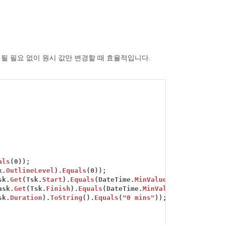
될 필요 없이 원시 값만 변경할 때 효율적입니다.
als
(0));
k.
OutlineLevel
).
Equals
(0));
sk.
Get
(Tsk.
Start
).
Equals
(DateTime.
MinValue
));
ask.
Get
(Tsk.
Finish
).
Equals
(DateTime.
MinValue
));
sk.
Duration
).
ToString
().
Equals
(
"0 mins"
));