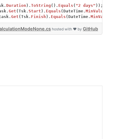
sk.
Duration
).
ToString
().
Equals
(
"2 days"
));
ask.
Get
(Tsk.
Start
).
Equals
(DateTime.
MinValue
));
task.
Get
(Tsk.
Finish
).
Equals
(DateTime.
MinValue
));
alculationModeNone.cs
GitHub
hosted with ❤ by