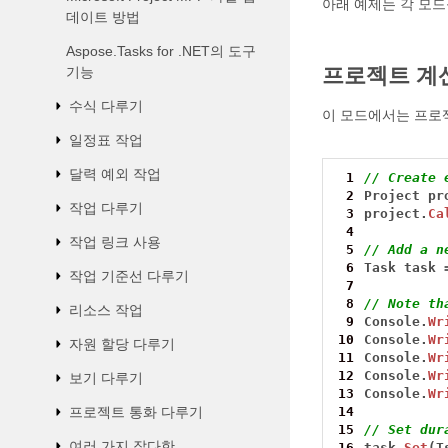
아래 예제는 각 모드
데이트 방법
Aspose.Tasks for .NET의 도구
프로젝트 계산
기능
수식 다루기
이 모드에서는 프로
일정표 작업
달력 예외 작업
 1
// Create 
 2
Project
pr
작업 다루기
 3
project.
Ca
 4
작업 링크 사용
 5
// Add a n
 6
Task
task
작업 기준선 다루기
 7
 8
// Note th
리소스 작업
 9
Console.
Wr
10
Console.
Wr
자원 할당 다루기
11
Console.
Wr
12
Console.
Wr
보기 다루기
13
Console.
Wr
프로젝트 통화 다루기
14
15
// Set dur
여러 가지 잡다한
16
task.
Set
(T