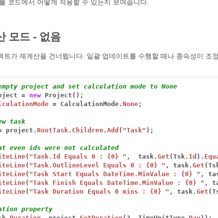
를 코드에서 어떻게 적용할 수 있는지 보여줍니다.
 모드 - 없음
젝트가 재계산을 건너뜁니다. 일괄 업데이트를 수행할 때나 종속성이 조정
empty project and set calculation mode to None
oject
=
new
Project();
lculationMode
=
CalculationMode.
None
;
ew task
=
project.
RootTask
.
Children
.
Add
(
"Task"
);
at even ids were not calculated
iteLine
(
"Task.Id Equals 0 : {0} "
,
task.
Get
(Tsk.
Id
).
Equ
iteLine
(
"Task.OutlineLevel Equals 0 : {0} "
,
task.
Get
(Ts
iteLine
(
"Task Start Equals DateTime.MinValue : {0} "
,
ta
iteLine
(
"Task Finish Equals DateTime.MinValue : {0} "
,
t
iteLine
(
"Task Duration Equals 0 mins : {0} "
,
task.
Get
(T
ation property
sk.
Duration
,
project.
GetDuration
(2,
TimeUnitType.
Day
));