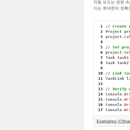
자동 모드는 관련 속
이는 최대한의 정확성을
 1
// Create 
 2
Project
pr
 3
project.
Ca
 4
 5
// Set pro
 6
project.
Se
 7
Task
task1
 8
Task
task2
 9
10
// Link ta
11
TaskLink
l
12
13
// Verify 
14
Console.
Wr
15
Console.
Wr
16
Console.
Wr
17
Console.
Wr
Examples-CShar