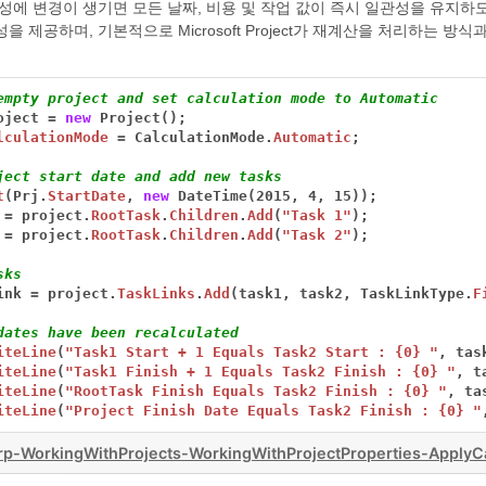
성에 변경이 생기면 모든 날짜, 비용 및 작업 값이 즉시 일관성을 유지하
 제공하며, 기본적으로 Microsoft Project가 재계산을 처리하는 방식
empty project and set calculation mode to Automatic
oject
=
new
Project();
lculationMode
=
CalculationMode.
Automatic
;
ject start date and add new tasks
t
(Prj.
StartDate
,
new
DateTime(2015,
4,
15));
=
project.
RootTask
.
Children
.
Add
(
"Task 1"
);
=
project.
RootTask
.
Children
.
Add
(
"Task 2"
);
sks
ink
=
project.
TaskLinks
.
Add
(task1,
task2,
TaskLinkType.
F
dates have been recalculated
iteLine
(
"Task1 Start + 1 Equals Task2 Start : {0} "
,
tas
iteLine
(
"Task1 Finish + 1 Equals Task2 Finish : {0} "
,
t
iteLine
(
"RootTask Finish Equals Task2 Finish : {0} "
,
ta
iteLine
(
"Project Finish Date Equals Task2 Finish : {0} "
p-WorkingWithProjects-WorkingWithProjectProperties-ApplyC