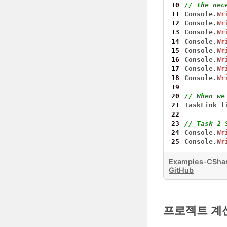
10
// The nec
11
Console.
Wr
12
Console.
Wr
13
Console.
Wr
14
Console.
Wr
15
Console.
Wr
16
Console.
Wr
17
Console.
Wr
18
Console.
Wr
19
20
// When we
21
TaskLink
l
22
23
// Task 2 
24
Console.
Wr
25
Console.
Wr
Examples-CShar
GitHub
프로젝트 계산