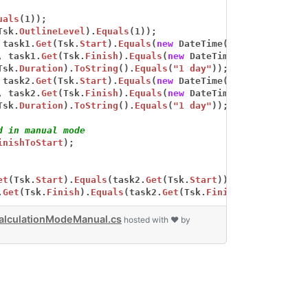
uals
(1));
Tsk.
OutlineLevel
).
Equals
(1));
task1.
Get
(Tsk.
Start
).
Equals
(
new
DateTime(2015,
4,
15,
8
,
task1.
Get
(Tsk.
Finish
).
Equals
(
new
DateTime(2015,
4,
15,
Tsk.
Duration
).
ToString
().
Equals
(
"1 day"
));
task2.
Get
(Tsk.
Start
).
Equals
(
new
DateTime(2015,
4,
15,
8
,
task2.
Get
(Tsk.
Finish
).
Equals
(
new
DateTime(2015,
4,
15,
Tsk.
Duration
).
ToString
().
Equals
(
"1 day"
));
d in manual mode
inishToStart
);
et
(Tsk.
Start
).
Equals
(task2.
Get
(Tsk.
Start
)));
.
Get
(Tsk.
Finish
).
Equals
(task2.
Get
(Tsk.
Finish
)));
alculationModeManual.cs
hosted with ❤ by