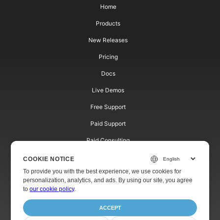
Home
Products
New Releases
Pricing
Docs
Live Demos
Free Support
Paid Support
Paid Consulting
Blog
COOKIE NOTICE
To provide you with the best experience, we use cookies for
Websites
personalization, analytics, and ads. By using our site, you agree
to
our cookie policy
.
About
ACCEPT