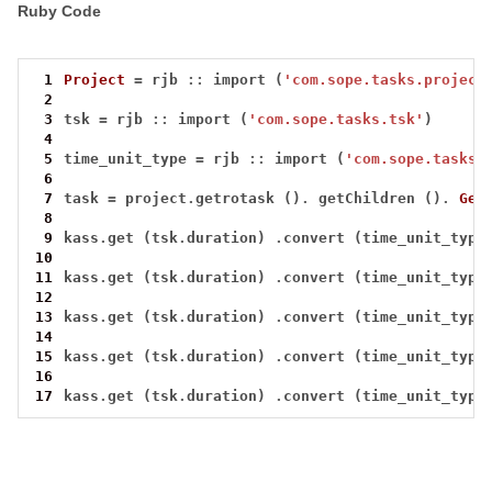
Ruby Code
 1
Project
=
 rjb 
::
 import (
'com.sope.tasks.project
 2
 3
tsk 
=
 rjb 
::
 import (
'com.sope.tasks.tsk'
 4
 5
time_unit_type 
=
 rjb 
::
 import (
'com.sope.tasks.
 6
 7
task 
=
 project
.
getrotask ()
.
 getChildren ()
.
Get
 8
 9
kass
.
get (tsk
.
duration) 
.
convert (time_unit_type
10
11
kass
.
get (tsk
.
duration) 
.
convert (time_unit_type
12
13
kass
.
get (tsk
.
duration) 
.
convert (time_unit_type
14
15
kass
.
get (tsk
.
duration) 
.
convert (time_unit_type
16
17
kass
.
get (tsk
.
duration) 
.
convert (time_unit_type