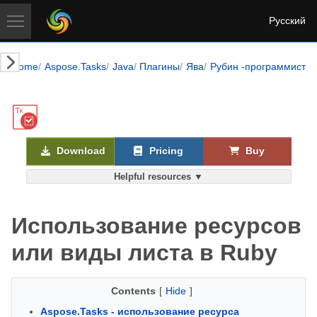
Русский
Home
Aspose.Tasks
Java
Плагины
Ява
Рубин -программисты
Download
Pricing
Buy
Helpful resources ▼
Использование ресурсов
или виды листа в Ruby
Contents
[
Hide
]
Aspose.Tasks - использование ресурса