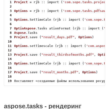
 1
Project
=
 rjb 
::
 import (
'com.sope.tasks.project
 2
 3
Options
=
 rjb 
::
 import (
'com.sope.tasks.pdfsave
 4
 5
Options
.
SetTimeCale (rjb 
::
 import (
'com.sope.ta
 6
 7
OptioAspose
.
Tasks ationFormat (rjb 
::
 import (
'c
 8
Aspose
.
 9
Project
.
save (
"result_days.pdf"
, 
Options
10
11
Options
.
setTimescale (rjb 
::
 import (
'com.aspose
12
13
Project
.
save (
"result_thirdsofmonths.pdf"
, 
Optio
14
15
Options
.
SetTimeCale (rjb 
::
 import (
'com.sope.ta
16
17
Project
.
save (
"result_months.pdf"
, 
Options
18
19
Поставляет
«созданные
файлы
использования
ресурс
aspose.tasks - рендеринг