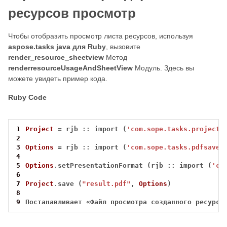
ресурсов просмотр
Чтобы отобразить просмотр листа ресурсов, используя
aspose.tasks java для Ruby
, вызовите
render_resource_sheetview
Метод
renderresourceUsageAndSheetView
Модуль. Здесь вы
можете увидеть пример кода.
Ruby Code
1
Project
=
 rjb 
::
 import (
'com.sope.tasks.project'
2
3
Options
=
 rjb 
::
 import (
'com.sope.tasks.pdfsaveo
4
5
Options
.
setPresentationFormat (rjb 
::
 import (
'co
6
7
Project
.
save (
"result.pdf"
, 
Options
8
9
Постанавливает
«Файл
просмотра
созданного
ресурса