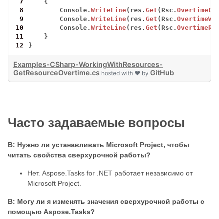
 7
{
 8
Console.
WriteLine
(res.
Get
(Rsc.
OvertimeCo
 9
Console.
WriteLine
(res.
Get
(Rsc.
OvertimeWo
10
Console.
WriteLine
(res.
Get
(Rsc.
OvertimeRa
11
}
12
}
Examples-CSharp-WorkingWithResources-
GetResourceOvertime.cs
GitHub
hosted with ❤ by
Часто задаваемые вопросы
В: Нужно ли устанавливать Microsoft Project, чтобы
читать свойства сверхурочной работы?
Нет. Aspose.Tasks for .NET работает независимо от
Microsoft Project.
В: Могу ли я изменять значения сверхурочной работы с
помощью Aspose.Tasks?