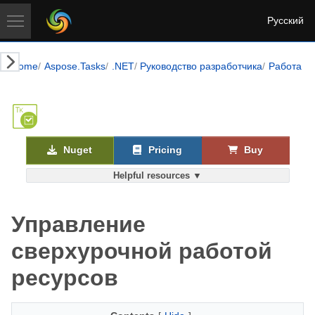
Русский
Home
Aspose.Tasks
.NET
Руководство разработчика
Работа с
Nuget
Pricing
Buy
Helpful resources ▼
Управление
сверхурочной работой
ресурсов