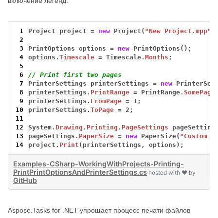
включение легенд.
 1
Project
project
=
new
Project(
"New Project.mpp"
)
 2
 3
PrintOptions
options
=
new
PrintOptions();
 4
options.
Timescale
=
Timescale.
Months
;
 5
 6
// Print first two pages
 7
PrinterSettings
printerSettings
=
new
PrinterSet
 8
printerSettings.
PrintRange
=
PrintRange.
SomePage
 9
printerSettings.
FromPage
=
1;
10
printerSettings.
ToPage
=
2;
11
12
System.
Drawing
.
Printing
.
PageSettings
pageSetting
13
pageSettings.
PaperSize
=
new
PaperSize(
"Custom S
14
project.
Print
(printerSettings,
options);
Examples-CSharp-WorkingWithProjects-Printing-
PrintPrintOptionsAndPrinterSettings.cs
hosted with ❤ by
GitHub
Aspose.Tasks for .NET упрощает процесс печати файлов