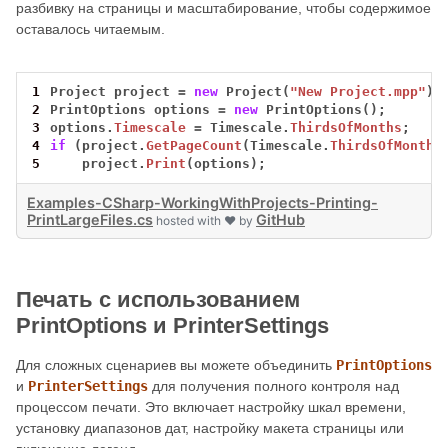
разбивку на страницы и масштабирование, чтобы содержимое
оставалось читаемым.
1
Project
project
=
new
Project(
"New Project.mpp"
);
2
PrintOptions
options
=
new
PrintOptions();
3
options.
Timescale
=
Timescale.
ThirdsOfMonths
;
4
if
(project.
GetPageCount
(Timescale.
ThirdsOfMonths
5
project.
Print
(options);
Examples-CSharp-WorkingWithProjects-Printing-
PrintLargeFiles.cs
GitHub
hosted with ❤ by
Печать с использованием
PrintOptions и PrinterSettings
Для сложных сценариев вы можете объединить
PrintOptions
и
PrinterSettings
для получения полного контроля над
процессом печати. Это включает настройку шкал времени,
установку диапазонов дат, настройку макета страницы или