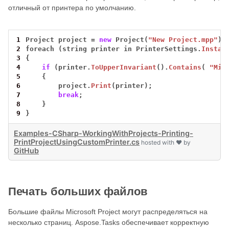
отличный от принтера по умолчанию.
1
Project
project
=
new
Project(
"New Project.mpp"
);
2
foreach
(string
printer
in
PrinterSettings.
Instal
3
{
4
if
(printer.
ToUpperInvariant
().
Contains
(
"Mic
5
{
6
project.
Print
(printer);
7
break
;
8
}
9
}
Examples-CSharp-WorkingWithProjects-Printing-
PrintProjectUsingCustomPrinter.cs
hosted with ❤ by
GitHub
Печать больших файлов
Большие файлы Microsoft Project могут распределяться на
несколько страниц. Aspose.Tasks обеспечивает корректную