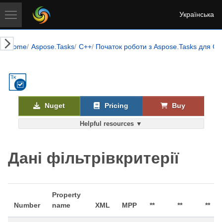
Українська
Home
Aspose.Tasks
C++
Початок роботи з Aspose.Tasks для C 
Nuget
Pricing
Buy
Helpful resources ▼
Дані фільтрівкритерії
Property
Number
name
XML
MPP
**
**
**