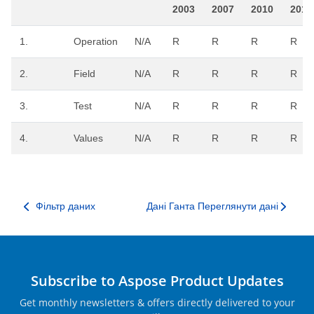
2003
2007
2010
2013
1.
Operation
N/A
R
R
R
R
2.
Field
N/A
R
R
R
R
3.
Test
N/A
R
R
R
R
4.
Values
N/A
R
R
R
R
Фільтр даних
Дані Ганта Переглянути дані
Subscribe to Aspose Product Updates
Get monthly newsletters & offers directly delivered to your