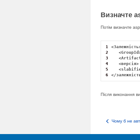
Визначте as
Потім визначте asp
1
2
3
4
5
6
</залежніст
Після виконання в
Чому б не ав