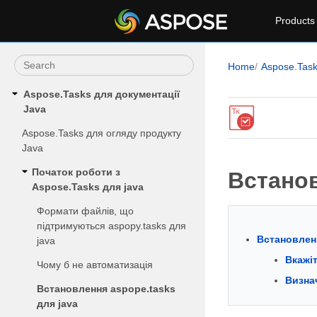
Products
Home
Aspose.Tas
Aspose.Tasks для документації
Java
Aspose.Tasks для огляду продукту
Java
Початок роботи з
Встанов
Aspose.Tasks для java
Формати файлів, що
підтримуються aspopy.tasks для
Встановленн
java
Вкажі
Чому б не автоматизація
Визнач
Встановлення aspope.tasks
для java