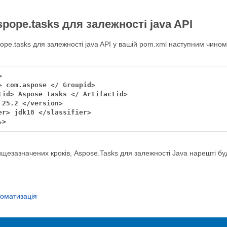
pope.tasks для залежності java API
ope.tasks для залежності java API у вашій pom.xml наступним чином
ь>
ищезазначених кроків, Aspose.Tasks для залежності Java нарешті б
томатизація