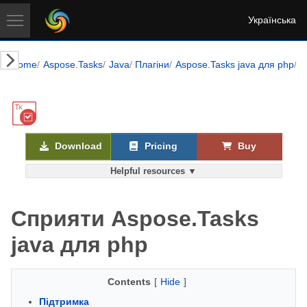
Українська
Home
Aspose.Tasks
Java
Плагіни
Aspose.Tasks java для php
С
Download
Pricing
Buy
Helpful resources ▼
Сприяти Aspose.Tasks
java для php
Contents
[
Hide
]
Підтримка