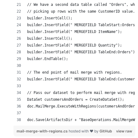
doc.Save(ArtifactsDir + "BaseOperations.MailMergeWi
mail-merge-with-regions.cs
hosted with ❤ by
GitHub
view raw