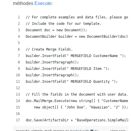
méthodes
Execute
:
doc.Save(ArtifactsDir + "BaseOperations.SimpleMailM
execute-simple-mail-merge.cs
hosted with ❤ by
view raw