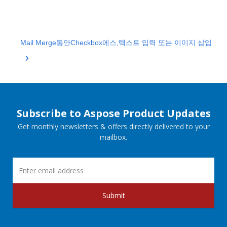
Mail Merge동안Checkbox에스,텍스트 입력 또는 이미지 삽입
Subscribe to Aspose Product Updates
Get monthly newsletters & offers directly delivered to your
mailbox.
Submit