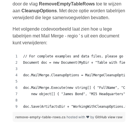
door de vlag
RemoveEmptyTableRows
toe te wijzen
aan
CleanupOptions
. Met deze optie worden tabelrijen
verwijderd die lege samenvoegvelden bevatten.
Het volgende codevoorbeeld laat zien hoe u lege
tabelrijen met Mail Merge - regio ’ s uit een document
kunt verwijderen:
doc.Save(ArtifactsDir + "WorkingWithCleanupOptions.R
remove-empty-table-rows.cs
hosted with ❤ by
GitHub
view raw