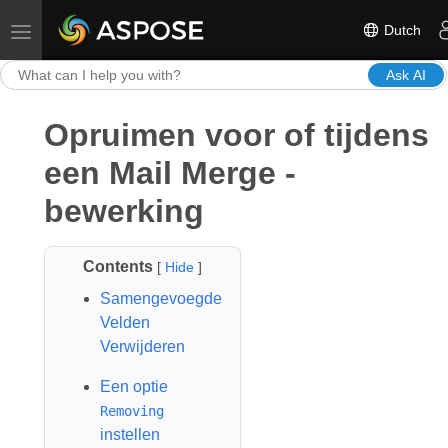
Dutch
Toggle navigation
Ask AI
Opruimen voor of tijdens
een Mail Merge -
bewerking
Contents
[
Hide
]
Samengevoegde
Velden
Verwijderen
Een optie
Removing
instellen