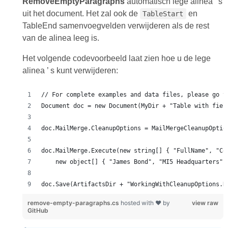
RemoveEmptyParagraphs
automatisch lege alinea ’ s
uit het document. Het zal ook de
en
TableStart
TableEnd samenvoegvelden verwijderen als de rest
van de alinea leeg is.
Het volgende codevoorbeeld laat zien hoe u de lege
alinea ’ s kunt verwijderen:
doc.Save(ArtifactsDir + "WorkingWithCleanupOptions.R
remove-empty-paragraphs.cs
hosted with ❤ by
view raw
GitHub