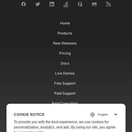
Home
Products
New Releases
Pricing
Docs
Live Demos
Free Support
Paid Support
Paid Consulting
Blog
COOKIE NOTICE
To provide you with the best experience, we use cookies for
Websites
personalization, analytics, and ads. By using our site, you agree