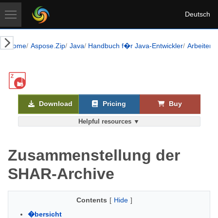
Deutsch
Home
Aspose.Zip
Java
Handbuch f�r Java-Entwickler
Arbeiten 
Download
Pricing
Buy
Helpful resources ▼
Zusammenstellung der
SHAR-Archive
Contents
[
Hide
]
�bersicht