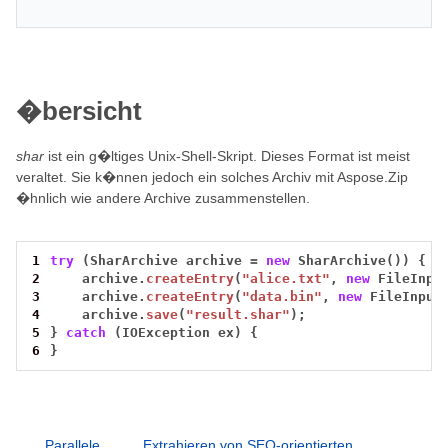
�bersicht
shar
ist ein g�ltiges Unix-Shell-Skript. Dieses Format ist meist
veraltet. Sie k�nnen jedoch ein solches Archiv mit Aspose.Zip
�hnlich wie andere Archive zusammenstellen.
1
try
(SharArchive
archive
=
new
SharArchive())
{
2
archive.
createEntry
(
"alice.txt"
,
new
FileInpu
3
archive.
createEntry
(
"data.bin"
,
new
FileInput
4
archive.
save
(
"result.shar"
);
5
}
catch
(IOException
ex)
{
6
}
Parallele
Extrahieren von SEO-orientierten