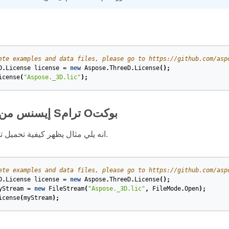
ete examples and data files, please go to https://github.com/asp
D
.
License
license
=
new
Aspose
.
ThreeD
.
License
();
icense
(
"Aspose._3D.lic"
);
Lأودينغ icإيسنس من Sترام Oبوكت
Tانه يلي مثال يظهر كيفية تحميل ترخيص من تيار.
ete examples and data files, please go to https://github.com/asp
D
.
License
license
=
new
Aspose
.
ThreeD
.
License
();
yStream
=
new
FileStream
(
"Aspose._3D.lic"
,
FileMode
.
Open
);
icense
(
myStream
);