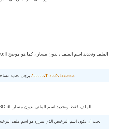
.
إذا كنت تستخدم أي Aspose for .NET API مع Aspose.3D for .NET ، يرجى تحديد مساحة الاسم للرخصة مثل
Aspose.ThreeD.License
أسهل طريقة لتطبيق الترخيص هي وضع ملف الترخيص في نفس المجلد مثل Aspose.3D.dll الملف فقط وتحديد اسم الملف بدون مسار.