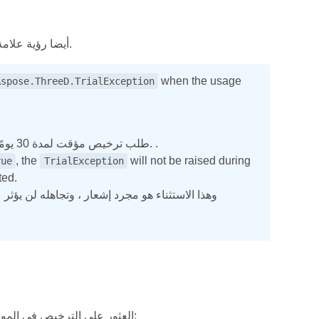
سوف sers sers أيضا رؤية علامة مائية التقييم في الصور المقدمة وجميع ملفات الإخراج الأخرى.
when the usage
Aspose.ThreeD.TrialException
لمزيد من المعلومات. .
طلب ترخيص مؤقت لمدة 30 يومًا ، يرجى الرجوع إلى
, the
will not be raised during
rue
TrialException
ted.
. Aspose. سيحاول 3D for .NET العثور على الترخيص في المواقع التالية: