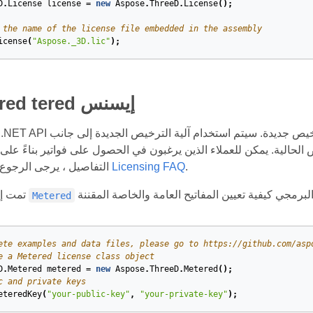
D
.
License
license
=
new
Aspose
.
ThreeD
.
License
();
 the name of the license file embedded in the assembly
icense
(
"Aspose._3D.lic"
);
Apply tered tered إيسنس
Aspose.3D for .NET API يسمح للمطورين بتطبيق ترخيص 
ة. يمكن للعملاء الذين يرغبون في الحصول على فواتير بناءً على استخدام ميزات API استخدام التر
.
مقننة Licensing FAQ
التفاصيل ، يرجى الرجو
تمت إضافة فئة جديدة
Metered
ete examples and data files, please go to https://github.com/asp
e a Metered license class object
D
.
Metered
metered
=
new
Aspose
.
ThreeD
.
Metered
();
c and private keys
eteredKey
(
"your-public-key"
,
"your-private-key"
);