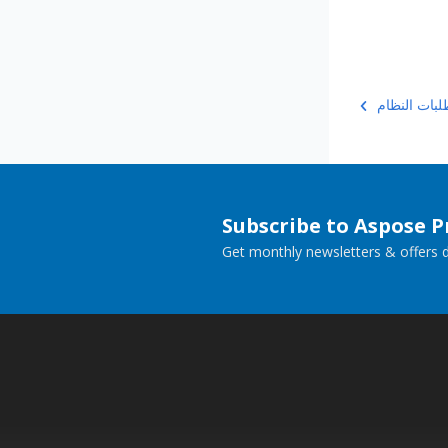
لبات النظام
Subscribe to Aspose 
Get monthly newsletters & offers di