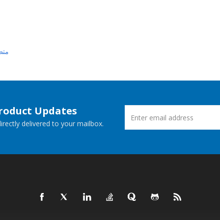
متط
Product Updates
rectly delivered to your mailbox.