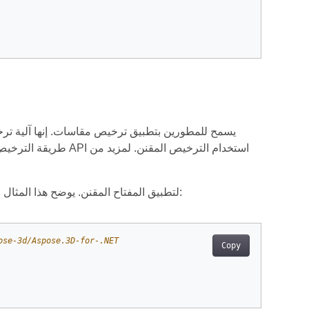
طريقة الترخيص الحالي
لتطبيق المفتاح المقنن. يوضح هذا المثال البرمجي كيفية تعيين المفاتيح العامة والخاصة المقننة:
ose-3d/Aspose.3D-for-.NET
Copy