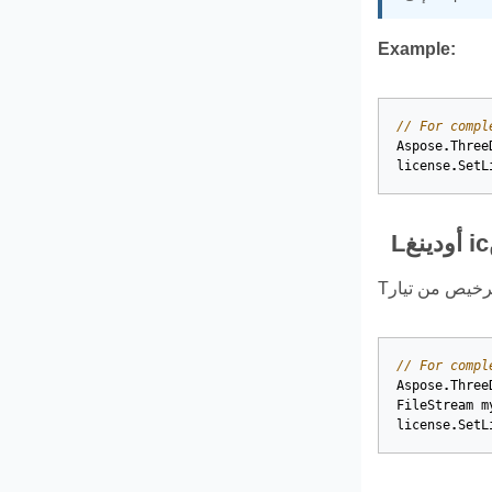
Example:
// For compl
Aspose
.
Three
license
.
SetL
// For compl
Aspose
.
Three
FileStream
m
license
.
SetL