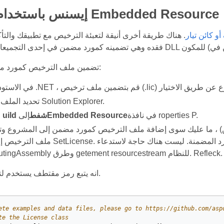
Apply Lإيسنس باستخدام Embedded Resource
و كائن تيار
. هناك طريقة أخرى أنيقة لتعبئة الترخيص مع تطبيقك والتأك
Include o تضمين ملف الترخيص كمورد مضمن:
 بتضمين ملف ترخيص (.lic) في المشروع عن طريق الاختيار
Elect تحديد الملف في Solution Explorer.
في نافذة roperties P.
Embedded Resource
Ction uild شفط
إلى
) ، ما عليك سوى إضافة ملف الترخيص كمورد مضمن إلى المشروع وت
ملف الترخيص إلى طريقة SetLicense. تعثر فئة الترخيص تلقائيًا على ملف الترخ
Tانه يتبع رمز مقتطف يستخدم لتعيين الترخيص.
ete examples and data files, please go to https://github.com/asp
te the License class