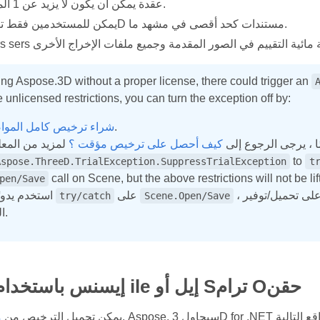
Each عقدة يمكن أن يكون لا يزيد عن 1 المواد.
يمكن للمستخدمين فقط توفير 50 3D مستندات كحد أقصى في مشهد ما.
sing Aspose.3D without a proper license, there could trigger an
 unlicensed restrictions, you can turn the exception off by:
.
شراء ترخيص كامل المو
كيف أحصل على ترخيص مؤقت ؟
to
Aspose.ThreeD.TrialException.SuppressTrialException
t
call on Scene, but the above restrictions will not be lif
pen/Save
، وهذا الاستثناء هو مجرد إشعار ، وتجاهله لن يؤثر على تحميل/توفير
على
استخدم يدويًا كتلة
try/catch
Scene.Open/Save
المشهد.
Apply Lإيسنس باستخدام ile إيل أو Sترام Oحقن
يمكن تحميل الترخيص من
م