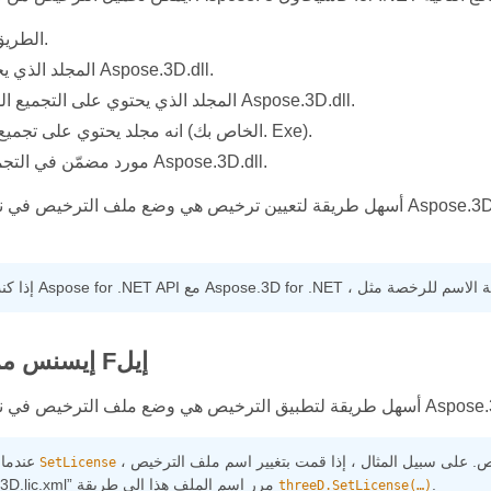
Explicit الطريق.
المجلد الذي يحتوي على Aspose.3D.dll.
المجلد الذي يحتوي على التجميع الذي يسمى Aspose.3D.dll.
Tانه مجلد يحتوي على تجميع الإدخال (الخاص بك. Exe).
مورد مضمّن في التجميع يسمى Aspose.3D.dll.
أسهل طريقة لتعيين ترخيص هي وضع ملف الترخيص في نفس المجلد مثل Aspose.3D.dll الملف وتحديد اسم المل
Lأودينغ icإيسنس من Fإيل
، يجب أن يكون اسم الترخيص الذي تمرره هو اسم ملف الترخيص. على سبيل المثال ، إذا قمت بتغيير اسم ملف الترخيص
عندما تتصل بطريقة
SetLicense
.
إلى “Aspose.3D.lic.xml” مرر اسم الملف هذا إلى طريقة
threeD.SetLicense(…)