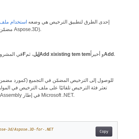
إحدى الطرق لتطبيق الترخيص هي وضعه
استخدام ملف أ
فقده وهي تضمينه كمورد مضمن في إحدى التجميعات التي تستدعي DLL للمكون (مضمّن في Aspose.3D).
.
Add
و أخيراً
Add xixisting tem tem
Fإيل
، ثم
في الاستوديو المرئي .NET ، قم
للوصول إلى الترخيص المضمّن في التجميع (كمورد مضمن
GetExecutingAssembly وطرق getement resourcestream للنظام. Refleck. Assembly في إطار Microsoft .NET.
ose-3d/Aspose.3D-for-.NET
Copy