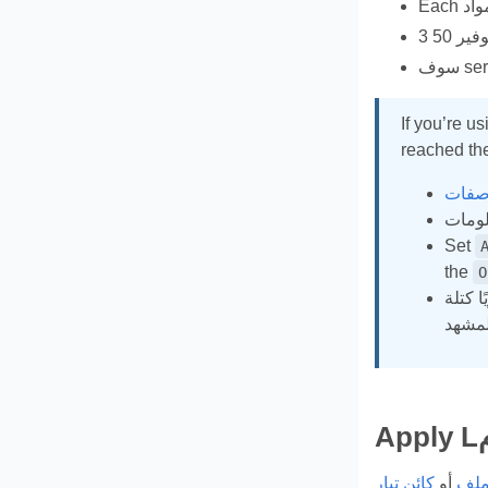
If you’re u
reached the
اصفات
Set
the
O
لف
أو
كائن تيار