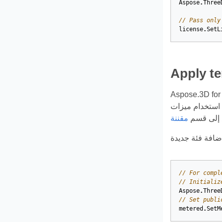
Aspose
.
Three
// Pass only
license
.
SetL
مقاسات. إنها آلية ترخيص جديدة. سيتم استخدام آلية الترخيص الجديدة إلى جانب
خيص المقنن. لمزيد من
ع إلى قسم
// For compl
// Initializ
Aspose
.
Three
// Set publi
metered
.
SetM