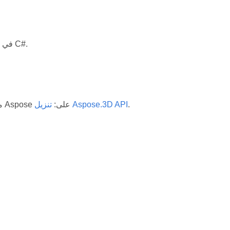
نظرة عامة على متطلبات Licensing وقيود إصدار التقييم لمعالجة تنسيقات ملفات 3D في C#.
.
تنزيل Aspose.3D API
إصدار تقييم مجاني من Aspose. يمكن تنزيل 3D for .NET من قسم التنزيلات في موقع Aspose على: