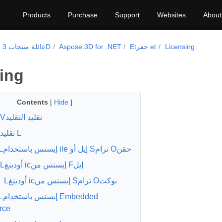
Products
Purchase
Support
Websites
About
Licensing
Etحفر et
Aspose.3D for .NET
Aspose. عائلة منتجات 3D
ing
Contents
[
Hide
]
Eتقييم Vتقليد التقليد
تقليد L
Apply Lإيسنس باستخدام ile إيل أو Sترام Oحقن
Lأودينغ icإيسنس من Fإيل
Lأودينغ icإيسنس من Sترام Oبوكت
ly L
rce