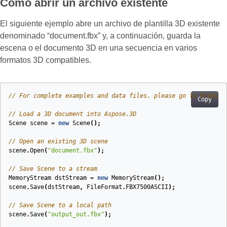
Cómo abrir un archivo existente
El siguiente ejemplo abre un archivo de plantilla 3D existente
denominado “document.fbx” y, a continuación, guarda la
escena o el documento 3D en una secuencia en varios
formatos 3D compatibles.
// For complete examples and data files, please go to https:/
Copy
// Load a 3D document into Aspose.3D
Scene
scene
=
new
Scene
();
// Open an existing 3D scene
scene
.
Open
(
"document.fbx"
);
// Save Scene to a stream
MemoryStream
dstStream
=
new
MemoryStream
();
scene
.
Save
(
dstStream
,
FileFormat
.
FBX7500ASCII
);
// Save Scene to a local path
scene
.
Save
(
"output_out.fbx"
);