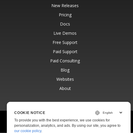
New Releases
Pricing
Docs
Live Demos
Free Support
Paid Support
Paid Consulting
Blog
Websites
About
COOKIE NOTICE
© Aspose Pty Ltd 2001-2026.
All Rights Reserved.
To provide you with the best experience, we use cookies for
Privacy Policy
Terms of use
Contact
personalization, analytics, and ads. By using our site, you agree to
our cookie policy
.