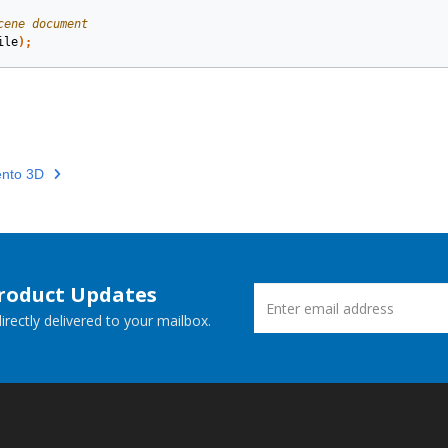
cene document
ile
);
nto 3D
Product Updates
rectly delivered to your mailbox.