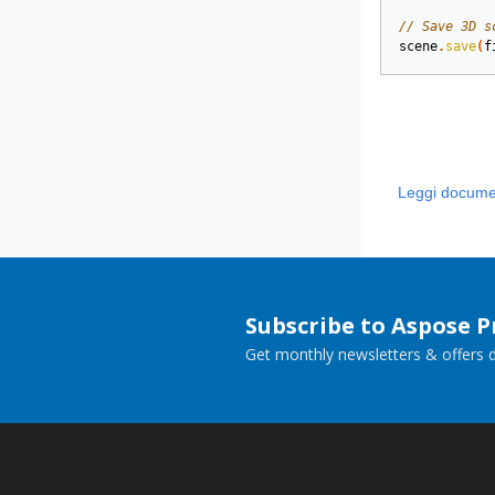
// Save 3D s
scene
.
save
(
f
Leggi docume
Subscribe to Aspose 
Get monthly newsletters & offers di