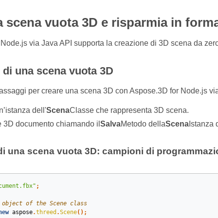
 scena vuota 3D e risparmia in form
Node.js via Java API supporta la creazione di 3D scena da zero,
 di una scena vuota 3D
assaggi per creare una scena 3D con Aspose.3D for Node.js via
’istanza dell'
Scena
Classe che rappresenta 3D scena.
 3D documento chiamando il
Salva
Metodo della
Scena
Istanza 
di una scena vuota 3D: campioni di programmazi
cument.fbx"
;
 object of the Scene class
new
aspose
.
threed
.
Scene
();