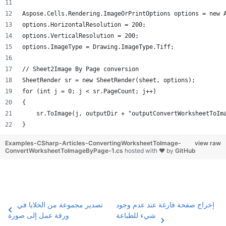
Aspose.Cells.Rendering.ImageOrPrintOptions options = new 
options.HorizontalResolution = 200;
options.VerticalResolution = 200;
options.ImageType = Drawing.ImageType.Tiff;
// Sheet2Image By Page conversion
SheetRender sr = new SheetRender(sheet, options);
for (int j = 0; j < sr.PageCount; j++)
{
    sr.ToImage(j, outputDir + "outputConvertWorksheetToIm
}
Examples-CSharp-Articles-ConvertingWorksheetToImage-
view raw
ConvertWorksheetToImageByPage-1.cs
hosted with ❤ by
GitHub
إخراج صفحة فارغة عند عدم وجود
تصدير مجموعة من الخلايا في
شيء للطباعة
ورقة عمل إلى صورة