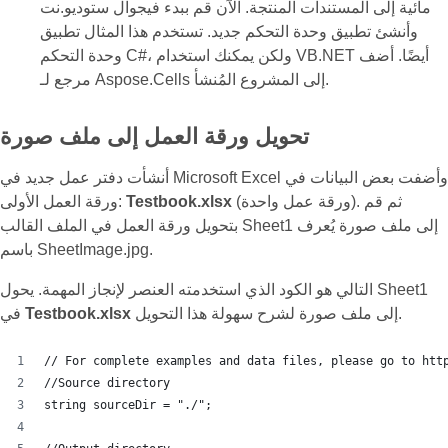
مائية إلى المستندات المنتجة. الآن قم ببدء فيجوال ستوديو.نت
وأنشئ تطبيق وحدة التحكم جديد. تستخدم هذا المثال تطبيق
وحدة التحكم C#، ولكن يمكنك استخدام VB.NET أيضًا. أضف
مرجع لـ Aspose.Cells إلى المشروع المُنشأ.
تحويل ورقة العمل إلى ملف صورة
أنشأت دفتر عمل جديد في Microsoft Excel وأضفت بعض البيانات في
(ورقة عمل واحدة). ثم قم
Testbook.xlsx
ورقة العمل الأولى:
بتحويل ورقة العمل في الملف القالب Sheet1 إلى ملف صورة يُعرف
باسم SheetImage.jpg.
التالي هو الكود الذي استخدمته العنصر لإنجاز المهمة. يحول Sheet1
إلى ملف صورة لشرح سهولة هذا التحويل.
Testbook.xlsx
في
// For complete examples and data files, please go to htt
//Source directory
string sourceDir = "./";