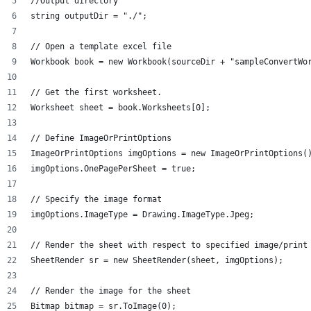
//Output directory
string outputDir = "./";
// Open a template excel file
Workbook book = new Workbook(sourceDir + "sampleConvertWo
// Get the first worksheet.
Worksheet sheet = book.Worksheets[0];
// Define ImageOrPrintOptions
ImageOrPrintOptions imgOptions = new ImageOrPrintOptions(
imgOptions.OnePagePerSheet = true;
// Specify the image format
imgOptions.ImageType = Drawing.ImageType.Jpeg;
// Render the sheet with respect to specified image/print
SheetRender sr = new SheetRender(sheet, imgOptions);
// Render the image for the sheet
Bitmap bitmap = sr.ToImage(0);