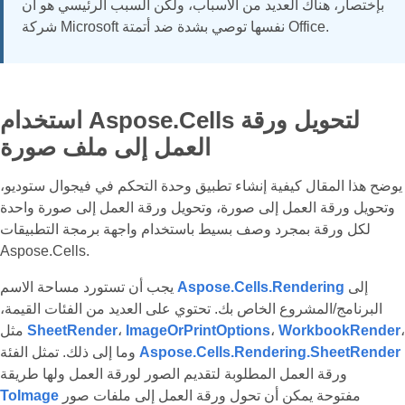
بإختصار، هناك العديد من الأسباب، ولكن السبب الرئيسي هو أن
شركة Microsoft نفسها توصي بشدة ضد أتمتة Office.
استخدام Aspose.Cells لتحويل ورقة
العمل إلى ملف صورة
يوضح هذا المقال كيفية إنشاء تطبيق وحدة التحكم في فيجوال ستوديو،
وتحويل ورقة العمل إلى صورة، وتحويل ورقة العمل إلى صورة واحدة
لكل ورقة بمجرد وصف بسيط باستخدام واجهة برمجة التطبيقات
Aspose.Cells.
إلى
Aspose.Cells.Rendering
يجب أن تستورد مساحة الاسم
البرنامج/المشروع الخاص بك. تحتوي على العديد من الفئات القيمة،
،
WorkbookRender
،
ImageOrPrintOptions
،
SheetRender
مثل
Aspose.Cells.Rendering.SheetRender
وما إلى ذلك. تمثل الفئة
ورقة العمل المطلوبة لتقديم الصور لورقة العمل ولها طريقة
مفتوحة يمكن أن تحول ورقة العمل إلى ملفات صور
ToImage