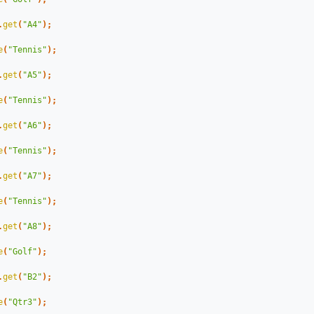
.
get
(
"A4"
);
e
(
"Tennis"
);
.
get
(
"A5"
);
e
(
"Tennis"
);
.
get
(
"A6"
);
e
(
"Tennis"
);
.
get
(
"A7"
);
e
(
"Tennis"
);
.
get
(
"A8"
);
e
(
"Golf"
);
.
get
(
"B2"
);
e
(
"Qtr3"
);