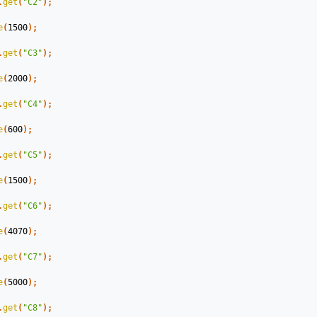
.
get
(
"C2"
);
e
(
1500
);
.
get
(
"C3"
);
e
(
2000
);
.
get
(
"C4"
);
e
(
600
);
.
get
(
"C5"
);
e
(
1500
);
.
get
(
"C6"
);
e
(
4070
);
.
get
(
"C7"
);
e
(
5000
);
.
get
(
"C8"
);