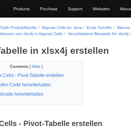
Products
Purchase
Support
Websites
About
Cells Produktfamilie
Aspose.Cells for Java
Erste Schritte
Warum 
tionen von xlsx4j in Aspose.Cells
Verschiedene Beispiele für xlsx4j
abelle in xlsx4j erstellen
Contents
[
Hide
]
.Cells - Pivot-Tabelle erstellen
den Code herunterladen
elcode herunterladen
ells - Pivot-Tabelle erstellen