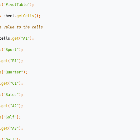
e
(
"PivotTable"
);
=
sheet
.
getCells
();
e value to the cells
cells
.
get
(
"A1"
);
e
(
"Sport"
);
.
get
(
"B1"
);
e
(
"Quarter"
);
.
get
(
"C1"
);
e
(
"Sales"
);
.
get
(
"A2"
);
e
(
"Golf"
);
.
get
(
"A3"
);
e
(
"Golf"
);