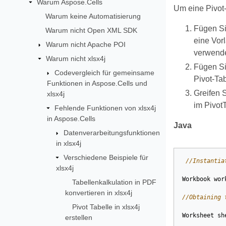
Warum Aspose.Cells
Um eine Pivot-
Warum keine Automatisierung
Fügen Si
Warum nicht Open XML SDK
eine Vorl
Warum nicht Apache POI
verwende
Warum nicht xlsx4j
Fügen Si
Codevergleich für gemeinsame
Pivot-Tab
Funktionen in Aspose.Cells und
Greifen 
xlsx4j
im Pivot
Fehlende Funktionen von xlsx4j
in Aspose.Cells
Java
Datenverarbeitungsfunktionen
in xlsx4j
Verschiedene Beispiele für
//Instantia
xlsx4j
Workbook
wor
Tabellenkalkulation in PDF
konvertieren in xlsx4j
//Obtaining 
Pivot Tabelle in xlsx4j
Worksheet
sh
erstellen