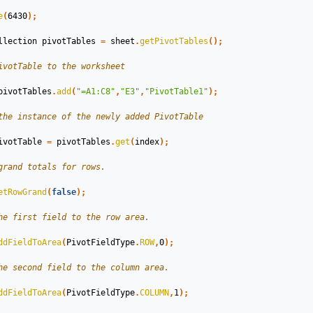
e
(
6430
);
llection
pivotTables
=
sheet
.
getPivotTables
();
ivotTable to the worksheet
pivotTables
.
add
(
"=A1:C8"
,
"E3"
,
"PivotTable1"
);
the instance of the newly added PivotTable
ivotTable
=
pivotTables
.
get
(
index
);
grand totals for rows.
etRowGrand
(
false
);
he first field to the row area.
ddFieldToArea
(
PivotFieldType
.
ROW
,
0
);
he second field to the column area.
ddFieldToArea
(
PivotFieldType
.
COLUMN
,
1
);