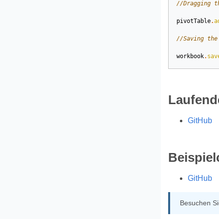
//Dragging t
pivotTable
.
a
//Saving the
workbook
.
sav
Laufend
GitHub
Beispiel
GitHub
Besuchen Sie