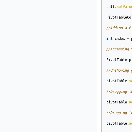
cell
.
setValu
PivotTableCo
//Adding a P
int
index
=
//Accessing 
PivotTable
p
//Unshowing 
pivotTable
.
s
//Dragging t
pivotTable
.
a
//Dragging t
pivotTable
.
a