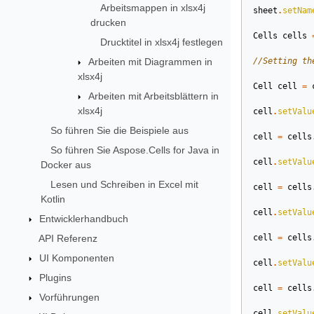
Arbeitsmappen in xlsx4j
sheet
.
setNam
drucken
Cells
cells
Drucktitel in xlsx4j festlegen
Arbeiten mit Diagrammen in
//Setting th
xlsx4j
Cell
cell
=
Arbeiten mit Arbeitsblättern in
xlsx4j
cell
.
setValu
So führen Sie die Beispiele aus
cell
=
cells
So führen Sie Aspose.Cells for Java in
cell
.
setValu
Docker aus
Lesen und Schreiben in Excel mit
cell
=
cells
Kotlin
cell
.
setValu
Entwicklerhandbuch
API Referenz
cell
=
cells
UI Komponenten
cell
.
setValu
Plugins
cell
=
cells
Vorführungen
cell
.
setValu