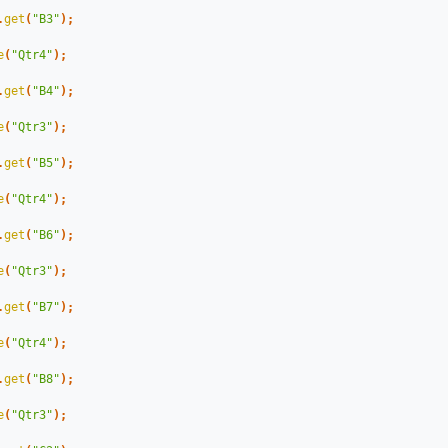
.
get
(
"B3"
);
e
(
"Qtr4"
);
.
get
(
"B4"
);
e
(
"Qtr3"
);
.
get
(
"B5"
);
e
(
"Qtr4"
);
.
get
(
"B6"
);
e
(
"Qtr3"
);
.
get
(
"B7"
);
e
(
"Qtr4"
);
.
get
(
"B8"
);
e
(
"Qtr3"
);