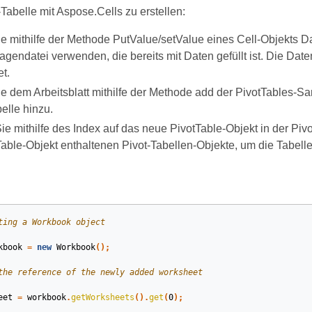
Tabelle mit Aspose.Cells zu erstellen:
e mithilfe der Methode PutValue/setValue eines Cell-Objekts Dat
agendatei verwenden, die bereits mit Daten gefüllt ist. Die Dat
t.
e dem Arbeitsblatt mithilfe der Methode add der PivotTables-Sa
elle hinzu.
Sie mithilfe des Index auf das neue PivotTable-Objekt in der P
Table-Objekt enthaltenen Pivot-Tabellen-Objekte, um die Tabelle
ting a Workbook object
kbook
=
new
Workbook
();
the reference of the newly added worksheet
eet
=
workbook
.
getWorksheets
().
get
(
0
);