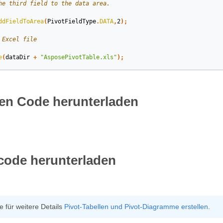
he third field to the data area.
ddFieldToArea
(
PivotFieldType
.
DATA
,
2
);
 Excel file
e
(
dataDir
+
"AsposePivotTable.xls"
);
en Code herunterladen
code herunterladen
 für weitere Details
Pivot-Tabellen und Pivot-Diagramme erstellen
.