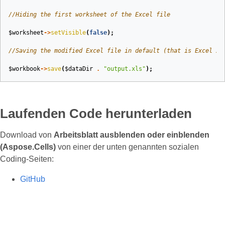
//Hiding the first worksheet of the Excel file
$worksheet
->
setVisible
(
false
);
//Saving the modified Excel file in default (that is Excel 20
$workbook
->
save
(
$dataDir
.
"output.xls"
);
Laufenden Code herunterladen
Download von
Arbeitsblatt ausblenden oder einblenden
(Aspose.Cells)
von einer der unten genannten sozialen
Coding-Seiten:
GitHub