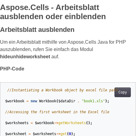
Aspose.Cells - Arbeitsblatt
ausblenden oder einblenden
Arbeitsblatt ausblenden
Um ein Arbeitsblatt mithilfe von Aspose.Cells Java for PHP
auszublenden, rufen Sie einfach das Modul
hideunhideworksheet
auf.
PHP-Code
//Instantiating a Workbook object by excel file path
Copy
$workbook
=
new
Workbook
(
$dataDir
.
"book1.xls"
);
//Accessing the first worksheet in the Excel file
$worksheets
=
$workbook
->
getWorksheets
();
$worksheet
=
$worksheets
->
get
(
0
);