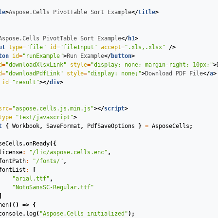
le
>
Aspose.Cells PivotTable Sort Example
</
title
>
Aspose.Cells PivotTable Sort Example
</
h1
>
ut
type
=
"file"
id
=
"fileInput"
accept
=
".xls,.xlsx"
/>
ton
id
=
"runExample"
>
Run Example
</
button
>
d
=
"downloadXlsxLink"
style
=
"display: none; margin-right: 10px;"
>
d
=
"downloadPdfLink"
style
=
"display: none;"
>
Download PDF File
</
a
>
id
=
"result"
>
</
div
>
src
=
"aspose.cells.js.min.js"
>
</
script
>
type
=
"text/javascript"
>
t
{
Workbook
,
SaveFormat
,
PdfSaveOptions
}
=
AsposeCells
;
seCells
.
onReady
({
license
:
"/lic/aspose.cells.enc"
,
fontPath
:
"/fonts/"
,
fontList
:
[
"arial.ttf"
,
"NotoSansSC-Regular.ttf"
]
hen
(
()
=>
{
console
.
log
(
"Aspose.Cells initialized"
);