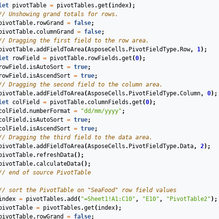
let
pivotTable
=
pivotTables
.
get
(
index
);
// Unshowing grand totals for rows.
pivotTable
.
rowGrand
=
false
;
pivotTable
.
columnGrand
=
false
;
// Dragging the first field to the row area.
pivotTable
.
addFieldToArea
(
AsposeCells
.
PivotFieldType
.
Row
,
1
);
let
rowField
=
pivotTable
.
rowFields
.
get
(
0
);
rowField
.
isAutoSort
=
true
;
rowField
.
isAscendSort
=
true
;
// Dragging the second field to the column area.
pivotTable
.
addFieldToArea
(
AsposeCells
.
PivotFieldType
.
Column
,
0
);
let
colField
=
pivotTable
.
columnFields
.
get
(
0
);
colField
.
numberFormat
=
"dd/mm/yyyy"
;
colField
.
isAutoSort
=
true
;
colField
.
isAscendSort
=
true
;
// Dragging the third field to the data area.
pivotTable
.
addFieldToArea
(
AsposeCells
.
PivotFieldType
.
Data
,
2
);
pivotTable
.
refreshData
();
pivotTable
.
calculateData
();
// end of source PivotTable
// sort the PivotTable on "SeaFood" row field values
index
=
pivotTables
.
add
(
"=Sheet1!A1:C10"
,
"E10"
,
"PivotTable2"
);
pivotTable
=
pivotTables
.
get
(
index
);
pivotTable
.
rowGrand
=
false
;