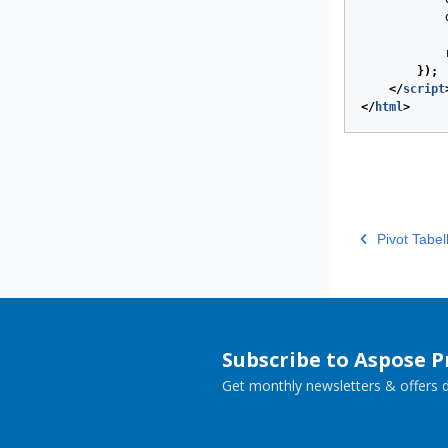
});
</
script
</
html
>
Pivot Tabe
Subscribe to Aspose 
Get monthly newsletters & offers di