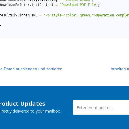
downloadPdfLink
.
textContent
=
'Download PDF File'
;
resultDiv
.
innerHTML
=
'<p style="color: green;">Operation comple
>
lle Daten ausblenden und sortieren
Arbeiten 
Product Updates
rectly delivered to your mailbox.