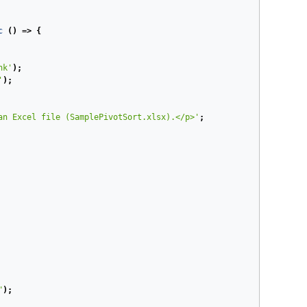
c
()
=>
{
nk'
);
'
);
an Excel file (SamplePivotSort.xlsx).</p>'
;
"
);