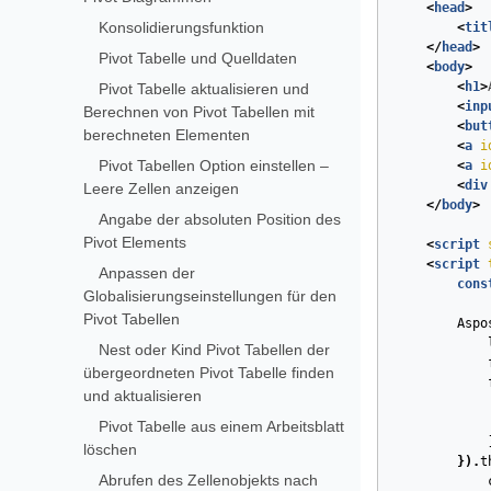
<
head
>
Konsolidierungsfunktion
<
tit
</
head
>
Pivot Tabelle und Quelldaten
<
body
>
<
h1
>
Pivot Tabelle aktualisieren und
<
inp
Berechnen von Pivot Tabellen mit
<
but
berechneten Elementen
<
a
i
Pivot Tabellen Option einstellen –
<
a
i
<
div
Leere Zellen anzeigen
</
body
>
Angabe der absoluten Position des
Pivot Elements
<
script
<
script
Anpassen der
cons
Globalisierungseinstellungen für den
Pivot Tabellen
Aspo
Nest oder Kind Pivot Tabellen der
übergeordneten Pivot Tabelle finden
und aktualisieren
Pivot Tabelle aus einem Arbeitsblatt
löschen
}).
t
Abrufen des Zellenobjekts nach