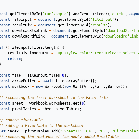
ment
.
getElementById
(
'runExample'
).
addEventListener
(
'click'
,
asyn
const
fileInput
=
document
.
getElementById
(
'fileInput'
);
const
resultDiv
=
document
.
getElementById
(
'result'
);
const
downloadXlsxLink
=
document
.
getElementById
(
'downloadXlsxLi
const
downloadPdfLink
=
document
.
getElementById
(
'downloadPdfLink
if
(
!
fileInput
.
files
.
length
)
{
resultDiv
.
innerHTML
=
'<p style="color: red;">Please select 
return
;
}
const
file
=
fileInput
.
files
[
0
];
const
arrayBuffer
=
await
file
.
arrayBuffer
();
const
workbook
=
new
Workbook
(
new
Uint8Array
(
arrayBuffer
));
// Accessing the first worksheet in the Excel file
const
sheet
=
workbook
.
worksheets
.
get
(
0
);
const
pivotTables
=
sheet
.
pivotTables
;
// source PivotTable
// Adding a PivotTable to the worksheet
let
index
=
pivotTables
.
add
(
"=Sheet1!A1:C10"
,
"E3"
,
"PivotTable2
// Accessing the instance of the newly added PivotTable