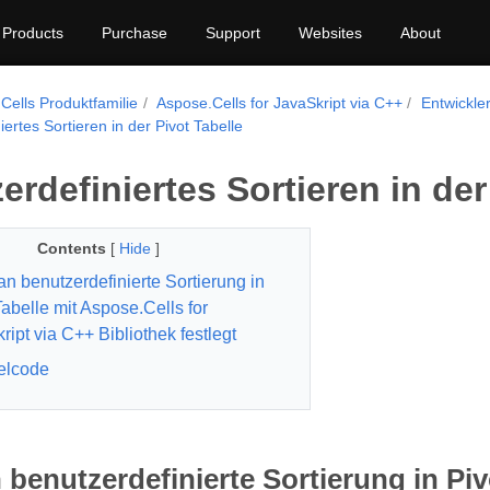
Products
Purchase
Support
Websites
About
Cells Produktfamilie
Aspose.Cells for JavaSkript via C++
Entwickl
ertes Sortieren in der Pivot Tabelle
erdefiniertes Sortieren in der
Contents
[
Hide
]
n benutzerdefinierte Sortierung in
Tabelle mit Aspose.Cells for
ript via C++ Bibliothek festlegt
elcode
benutzerdefinierte Sortierung in Piv