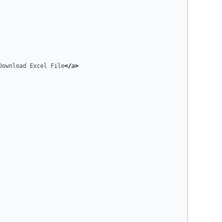
Download Excel File
</
a
>