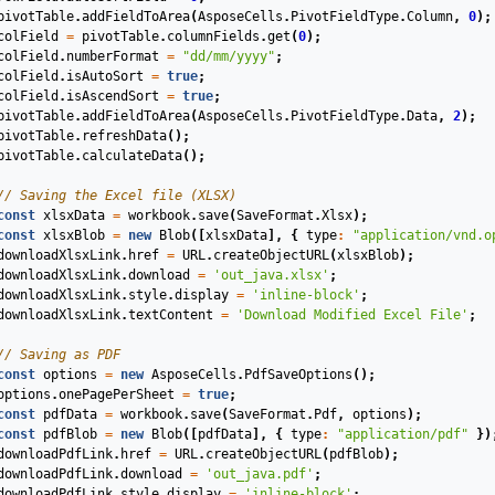
pivotTable
.
addFieldToArea
(
AsposeCells
.
PivotFieldType
.
Column
,
0
);
colField
=
pivotTable
.
columnFields
.
get
(
0
);
colField
.
numberFormat
=
"dd/mm/yyyy"
;
colField
.
isAutoSort
=
true
;
colField
.
isAscendSort
=
true
;
pivotTable
.
addFieldToArea
(
AsposeCells
.
PivotFieldType
.
Data
,
2
);
pivotTable
.
refreshData
();
pivotTable
.
calculateData
();
// Saving the Excel file (XLSX)
const
xlsxData
=
workbook
.
save
(
SaveFormat
.
Xlsx
);
const
xlsxBlob
=
new
Blob
([
xlsxData
],
{
type
:
"application/vnd.o
downloadXlsxLink
.
href
=
URL
.
createObjectURL
(
xlsxBlob
);
downloadXlsxLink
.
download
=
'out_java.xlsx'
;
downloadXlsxLink
.
style
.
display
=
'inline-block'
;
downloadXlsxLink
.
textContent
=
'Download Modified Excel File'
;
// Saving as PDF
const
options
=
new
AsposeCells
.
PdfSaveOptions
();
options
.
onePagePerSheet
=
true
;
const
pdfData
=
workbook
.
save
(
SaveFormat
.
Pdf
,
options
);
const
pdfBlob
=
new
Blob
([
pdfData
],
{
type
:
"application/pdf"
})
downloadPdfLink
.
href
=
URL
.
createObjectURL
(
pdfBlob
);
downloadPdfLink
.
download
=
'out_java.pdf'
;
downloadPdfLink
.
style
.
display
=
'inline-block'
;