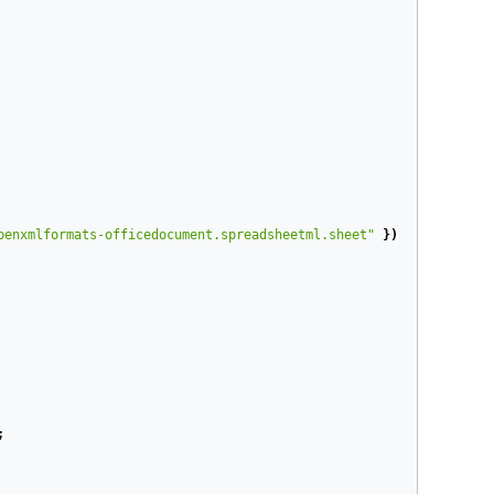
penxmlformats-officedocument.spreadsheetml.sheet"
});
;