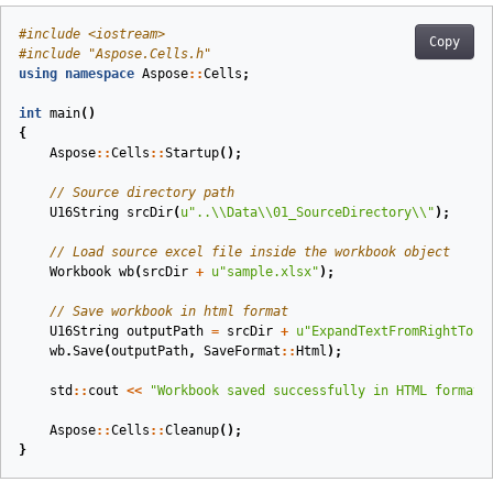
#
include
<iostream>
Copy
#
include
"Aspose.Cells.h"
using
namespace
Aspose
::
Cells
;
int
main
()
{
Aspose
::
Cells
::
Startup
();
// Source directory path
U16String
srcDir
(
u
"..
\\
Data
\\
01_SourceDirectory
\\
"
)
;
// Load source excel file inside the workbook object
Workbook
wb
(
srcDir
+
u
"sample.xlsx"
)
;
// Save workbook in html format
U16String
outputPath
=
srcDir
+
u
"ExpandTextFromRightToLe
wb
.
Save
(
outputPath
,
SaveFormat
::
Html
);
std
::
cout
<<
"Workbook saved successfully in HTML format!
Aspose
::
Cells
::
Cleanup
();
}