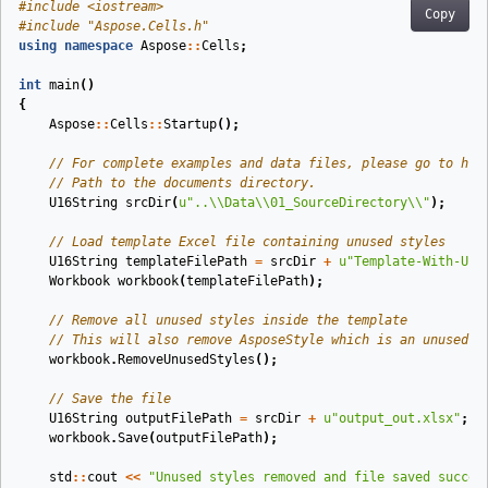
#
include
<iostream>
Copy
#
include
"Aspose.Cells.h"
using
namespace
Aspose
::
Cells
;
int
main
()
{
Aspose
::
Cells
::
Startup
();
// For complete examples and data files, please go to htt
// Path to the documents directory.
U16String
srcDir
(
u
"..
\\
Data
\\
01_SourceDirectory
\\
"
)
;
// Load template Excel file containing unused styles
U16String
templateFilePath
=
srcDir
+
u
"Template-With-Unu
Workbook
workbook
(
templateFilePath
)
;
// Remove all unused styles inside the template
// This will also remove AsposeStyle which is an unused s
workbook
.
RemoveUnusedStyles
();
// Save the file
U16String
outputFilePath
=
srcDir
+
u
"output_out.xlsx"
;
workbook
.
Save
(
outputFilePath
);
std
::
cout
<<
"Unused styles removed and file saved succes