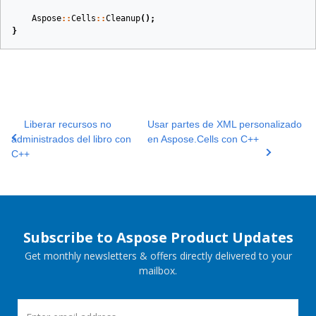
Aspose
::
Cells
::
Cleanup
();
}
Liberar recursos no
Usar partes de XML personalizado
administrados del libro con
en Aspose.Cells con C++
C++
Subscribe to Aspose Product Updates
Get monthly newsletters & offers directly delivered to your
mailbox.