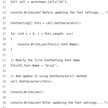
Cell cell = worksheet.Cells["A1"];
Console.WriteLine("Before updating the font settings...."
FontSetting[] fnts = cell.GetCharacters();
for (int i = 0; i < fnts.Length; i++)
{
    Console.WriteLine(fnts[i].Font.Name);
}
// Modify the first FontSetting Font Name
fnts[0].Font.Name = "Arial";
// And update it using SetCharacters() method
cell.SetCharacters(fnts);
Console.WriteLine();
Console.WriteLine("After updating the font settings....")