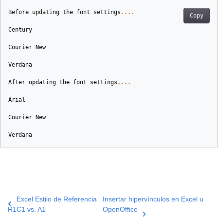
Before
updating
the
font
settings
....
Copy
Century
Courier
New
Verdana
After
updating
the
font
settings
....
Arial
Courier
New
Verdana
Excel Estilo de Referencia
Insertar hipervínculos en Excel u
R1C1 vs. A1
OpenOffice