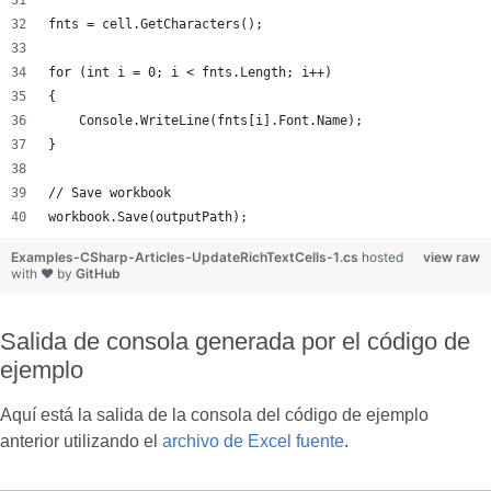
fnts = cell.GetCharacters();
for (int i = 0; i < fnts.Length; i++)
{
    Console.WriteLine(fnts[i].Font.Name);
}
// Save workbook
workbook.Save(outputPath);
Examples-CSharp-Articles-UpdateRichTextCells-1.cs
hosted
view raw
with ❤ by
GitHub
Salida de consola generada por el código de
ejemplo
Aquí está la salida de la consola del código de ejemplo
anterior utilizando el
archivo de Excel fuente
.