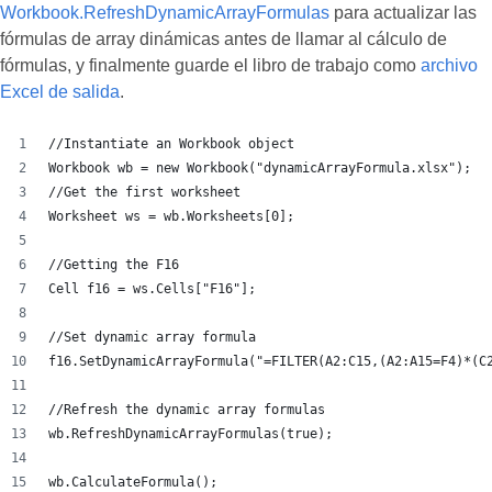
Workbook.RefreshDynamicArrayFormulas
para actualizar las
fórmulas de array dinámicas antes de llamar al cálculo de
fórmulas, y finalmente guarde el libro de trabajo como
archivo
Excel de salida
.
//Instantiate an Workbook object
Workbook wb = new Workbook("dynamicArrayFormula.xlsx");
//Get the first worksheet
Worksheet ws = wb.Worksheets[0];
//Getting the F16 
Cell f16 = ws.Cells["F16"];
//Set dynamic array formula
f16.SetDynamicArrayFormula("=FILTER(A2:C15,(A2:A15=F4)*(C
//Refresh the dynamic array formulas
wb.RefreshDynamicArrayFormulas(true);
wb.CalculateFormula();