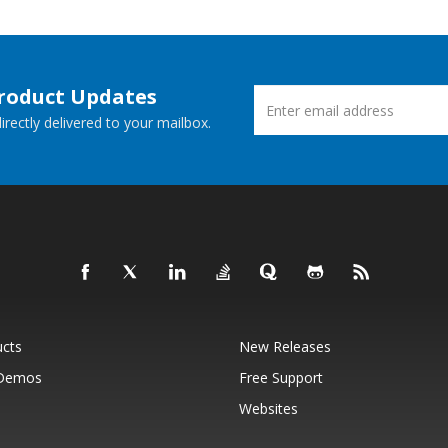
Product Updates
rectly delivered to your mailbox.
ucts
New Releases
 Demos
Free Support
Websites