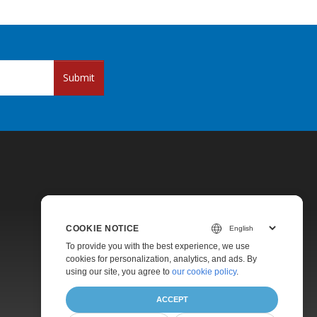
Submit
COOKIE NOTICE
Pricing
To provide you with the best experience, we use
cookies for personalization, analytics, and ads. By
Paid Support
using our site, you agree to
our cookie policy
.
About
ACCEPT