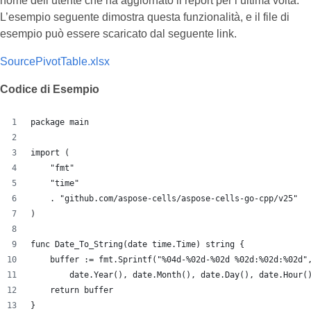
nome dell’utente che ha aggiornato il report per l’ultima volta.
L’esempio seguente dimostra questa funzionalità, e il file di
esempio può essere scaricato dal seguente link.
SourcePivotTable.xlsx
Codice di Esempio
package main
import (
    "fmt"
    "time"
    . "github.com/aspose-cells/aspose-cells-go-cpp/v25"
)
func Date_To_String(date time.Time) string { 
    buffer := fmt.Sprintf("%04d-%02d-%02d %02d:%02d:%02d"
        date.Year(), date.Month(), date.Day(), date.Hour(
    return buffer
}