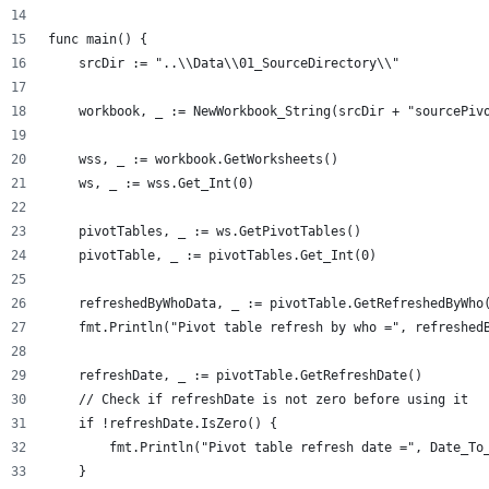
func main() {
    srcDir := "..\\Data\\01_SourceDirectory\\"
    workbook, _ := NewWorkbook_String(srcDir + "sourcePiv
    wss, _ := workbook.GetWorksheets()
    ws, _ := wss.Get_Int(0)
    pivotTables, _ := ws.GetPivotTables()
    pivotTable, _ := pivotTables.Get_Int(0)
    refreshedByWhoData, _ := pivotTable.GetRefreshedByWho
    fmt.Println("Pivot table refresh by who =", refreshed
    refreshDate, _ := pivotTable.GetRefreshDate() 
    // Check if refreshDate is not zero before using it
    if !refreshDate.IsZero() {
        fmt.Println("Pivot table refresh date =", Date_To
    }