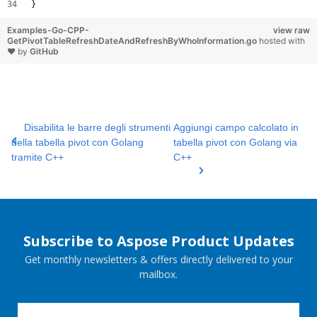
} 
Examples-Go-CPP-
view raw
GetPivotTableRefreshDateAndRefreshByWhoInformation.go
hosted with
❤ by
GitHub
Disabilita le barre degli strumenti
Aggiungi campo calcolato in
della tabella pivot con Golang
tabella pivot con Golang via
tramite C++
C++
Subscribe to Aspose Product Updates
Get monthly newsletters & offers directly delivered to your
mailbox.